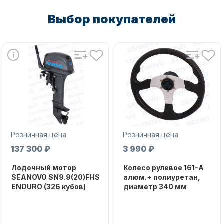
Выбор покупателей
Масла для лодочных моторов
Автохолодильник KYODA
Розничная цена
Розничная цена
137 300 ₽
3 990 ₽
Лодочный мотор
Колесо рулевое 161-A
SEANOVO SN9.9(20)FHS
алюм.+ полиуретан,
ENDURO (326 кубов)
диаметр 340 мм
Бренд
Бренд
SEANOVO
NAUT-FLEX
Дистанционное управление