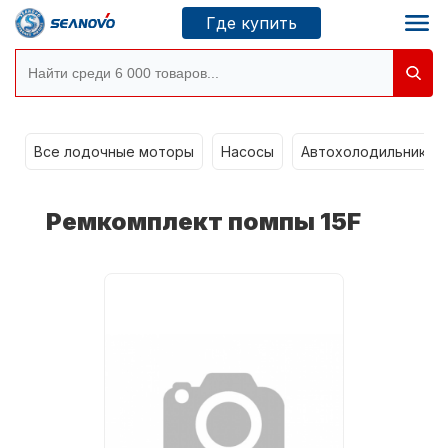
Где купить
g
Моторы SEANOVO
Все лодочные моторы
Насосы
Автохолодильники k
Новосибирск
Ремкомплект помпы 15F
Где купить
Сервисные центры
Моторы CONDOR
О компании