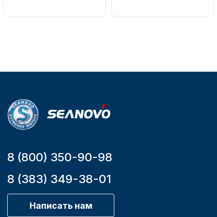
Вес в
Артикул
упаковке
161-A
51
Тип
двигателя
Бензиновый
Мощность
Аксессуары для лодок и
мотора, л.с.
катеров
9,9
8 (800) 350-90-98
Подобрать запчасти для
лодочных моторов
8 (383) 349-38-01
Написать нам