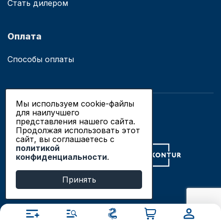
Стать дилером
Оплата
Способы оплаты
Мы используем cookie-файлы
для наилучшего
© 2019 - 2026 ООО «Сианово»
представления нашего сайта.
Политика конфиденциальности
Продолжая использовать этот
сайт, вы соглашаетесь c
политикой
Разработка сайтов в Новосибирске
конфиденциальности
.
Продвижение сайтов
Принять