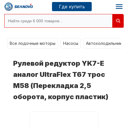
Где купить
Моторы SEANOVO
g
Все лодочные моторы
Насосы
Автохолодильники k
Новосибирск
Рулевой редуктор YK7-E
Где купить
аналог UltraFlex T67 трос
М58 (Перекладка 2,5
Сервисные центры
Моторы CONDOR
оборота, корпус пластик)
О компании