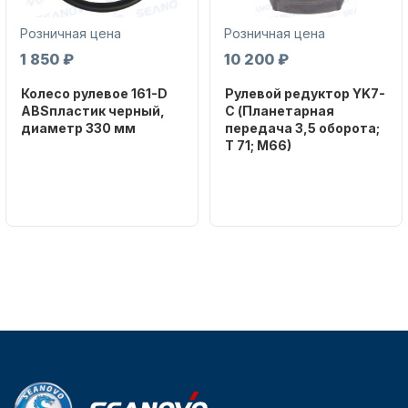
Розничная цена
Розничная цена
1 850 ₽
10 200 ₽
Колесо рулевое 161-D
Рулевой редуктор YK7-
ABSпластик черный,
C (Планетарная
диаметр 330 мм
передача 3,5 оборота;
T 71; M66)
Бренд
NAUT-FLEX
Бренд
NAUT-FLEX
Артикул
161-D
Вес в
упаковке
2.65
Артикул
YK7-C
Уникальный
номер
YK7-C