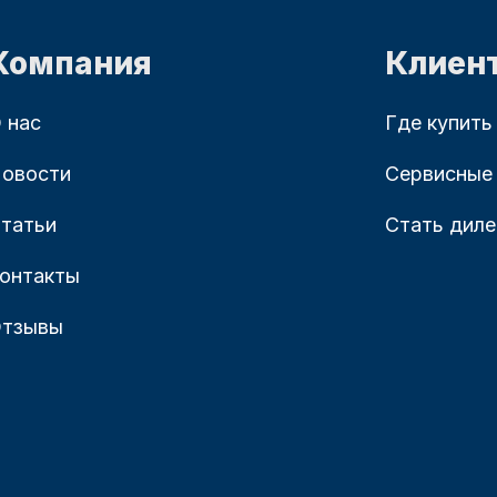
Компания
Клиен
 нас
Где купить
овости
Сервисные
татьи
Стать дил
онтакты
тзывы