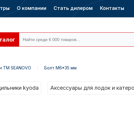
нтры
О компании
Стать дилером
Контакты
талог
ти ТМ SEANOVO
Болт М6*35 мм
ры CONDOR
Электромоторы
CONDOR
ильники kyoda
Аксессуары для лодок и катер