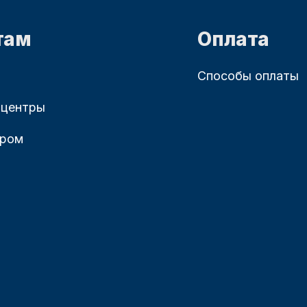
там
Оплата
Способы оплаты
 центры
ером