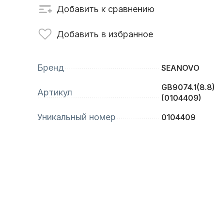
Добавить к сравнению
сти для ПЛМ
Винты
Добавить в избранное
Бренд
SEANOVO
GB9074.1(8.8)
Артикул
(0104409)
Уникальный номер
0104409
анционное
Аксессуары для
вление
лодок и катеров