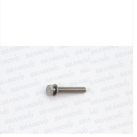
Якорно-швартовое
Запча
оборудование
Автохолодильник
Дист
KYODA
упра