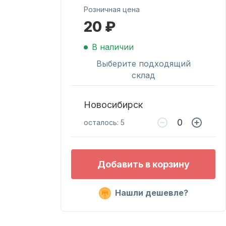
Розничная цена
20 ₽
Масла для лодочных
моторов
В наличии
Выберите подходящий
склад
Новосибирск
осталось: 5
Подобрать запчасти
Добавить в корзину
для лодочных
моторов
Нашли дешевле?