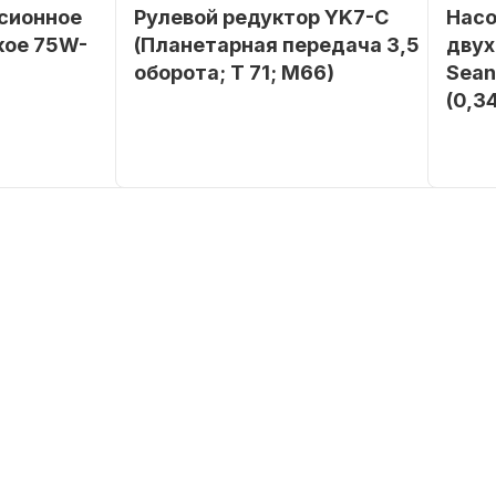
сионное
Рулевой редуктор YK7-C
Насо
кое 75W-
(Планетарная передача 3,5
двух
оборота; T 71; M66)
Sean
(0,3
SEANOVO
Бренд
NAUT-FLEX
Бренд
0 POLUSINT
Вес в
2.65
упаковке
Вес в
упако
Артикул
YK7-C
Артик
Уникальный
YK7-C
номер
Длина
дэйдв