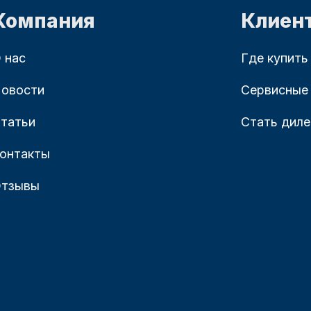
Компания
Клиен
 нас
Где купить
овости
Сервисные
татьи
Стать дил
онтакты
тзывы