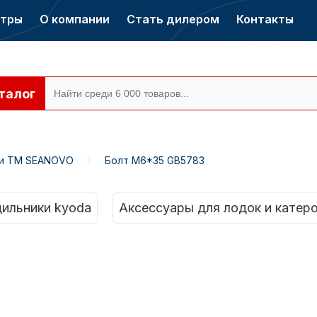
нтры
О компании
Стать дилером
Контакты
талог
ти ТМ SEANOVO
Болт М6*35 GB5783
ры CONDOR
Электромоторы
CONDOR
ильники kyoda
Аксессуары для лодок и катер