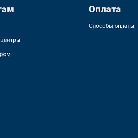
там
Оплата
Способы оплаты
 центры
ером