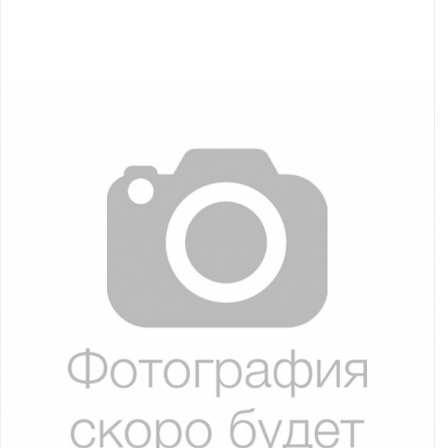
Якорно-швартовое
Запча
оборудование
Автохолодильник
Дист
KYODA
упра