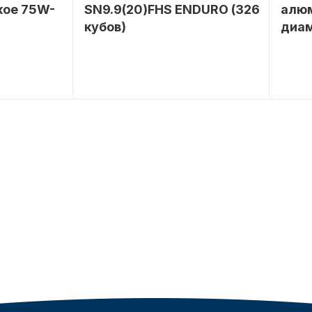
кое 75W-
SN9.9(20)FHS ENDURO (326
алюм
кубов)
диа
SEANOVO
Бренд
SEANOVO
Бренд
0 POLUSINT
Вес в
51
Артик
упаковке
Тип
Бензиновый
двигателя
Мощность
9,9
мотора, л.с.