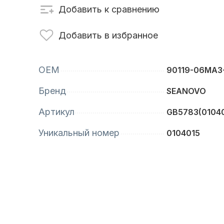
Добавить к сравнению
сти для ПЛМ
Винты
Добавить в избранное
OEM
90119-06MA3
Бренд
SEANOVO
Артикул
GB5783(01040
Уникальный номер
0104015
анционное
Аксессуары для
вление
лодок и катеров