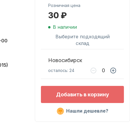
Розничная цена
30 ₽
Масла для лодочных
моторов
В наличии
Выберите подходящий
-00
склад
Новосибирск
15)
осталось: 24
Подобрать запчасти
Добавить в корзину
для лодочных
моторов
Нашли дешевле?