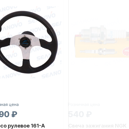
чная цена
Розничная цена
90 ₽
540 ₽
со рулевое 161-A
Свеча зажигания NGK