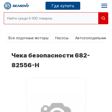
Где купить
g
Моторы SEANOVO
Все лодочные моторы
Насосы
Автохолодильники k
Новосибирск
Чека безопасности 682-
Где купить
82556-Н
Сервисные центры
Моторы CONDOR
О компании