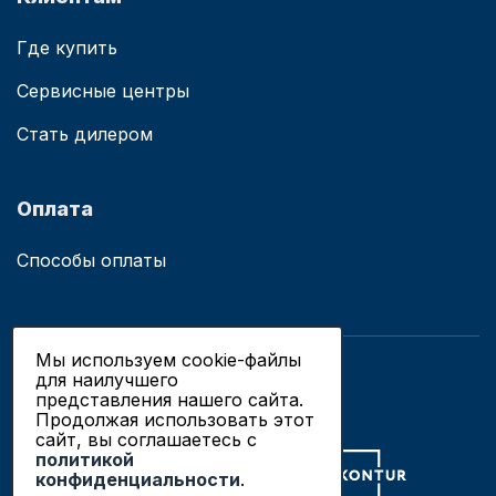
Где купить
Сервисные центры
Стать дилером
Оплата
Способы оплаты
Мы используем cookie-файлы
для наилучшего
© 2019 - 2026 ООО «Сианово»
представления нашего сайта.
Политика конфиденциальности
Продолжая использовать этот
сайт, вы соглашаетесь c
политикой
Разработка сайтов в Новосибирске
конфиденциальности
.
Продвижение сайтов