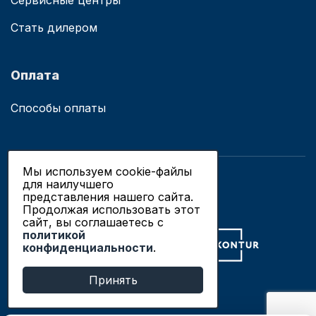
Сервисные центры
Стать дилером
Оплата
Способы оплаты
Мы используем cookie-файлы
для наилучшего
© 2019 - 2026 ООО «Сианово»
представления нашего сайта.
Политика конфиденциальности
Продолжая использовать этот
сайт, вы соглашаетесь c
политикой
Разработка сайтов в Новосибирске
конфиденциальности
.
Продвижение сайтов
Принять