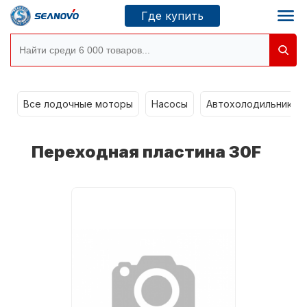
Где купить
g
Моторы SEANOVO
Все лодочные моторы
Насосы
Автохолодильники k
Новосибирск
Переходная пластина 30F
Где купить
Сервисные центры
Моторы CONDOR
О компании