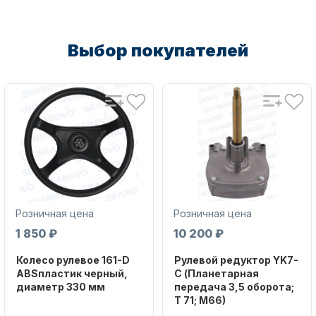
Выбор покупателей
Масла для лодочных моторов
Автохолодильник KYODA
Розничная цена
Розничная цена
1 850 ₽
10 200 ₽
Колесо рулевое 161-D
Рулевой редуктор YK7-
ABSпластик черный,
C (Планетарная
диаметр 330 мм
передача 3,5 оборота;
T 71; M66)
Дистанционное управление
Бренд