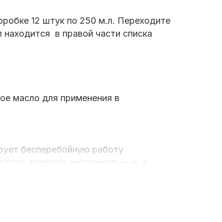
оробке 12 штук по 250 м.л. Переходите
л находится в правой части списка
ое масло для применения в
ирует бесперебойную работу
ратур, включая экстремальные, а
х лодок и судов (включая подвесные и
водов моторных лодок, для которых
х материалов уровня качества API GL-