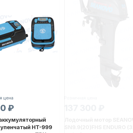
я цена
Розничная цена
30 ₽
137 300 ₽
 аккумуляторный
Лодочный мотор SEANO
тупенчатый HT-999
SN9.9(20)FHS ENDURO (3