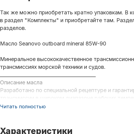
Так же можно приобретать кратно упаковкам. В к
в раздел "Комплекты" и приобретайте там. Разде
разделов.
Масло Seanovo outboard mineral 85W-90
Минеральное высококачественное трансмиссионн
трансмиссиях морской техники и судов.
________________________________________
Описание масла
Разработано по специальной рецептуре и гарант
трансмиссии в широком диапазоне рабочих темпе
также в суровых условиях эксплуатации.
Читать полностью
Применяется для смазывания редукторов моторны
стационарные), реверсивных редукторов и Z-при
производитель рекомендует применение смазочны
Характеристики