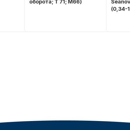
оборота; T 71; M66)
Seanov
(0,34-
SEANOVO
Бренд
NAUT-FLEX
Бренд
POLUSINT
Вес в
2.65
упаковке
Вес в
упаковке
Артикул
YK7-C
Артикул
Уникальный
YK7-C
номер
Длина
дэйдвуд