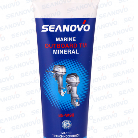
Якорно-швартовое
Запча
оборудование
Автохолодильник
Дист
KYODA
упра