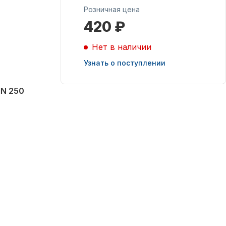
Розничная цена
420 ₽
Масла для лодочных
моторов
Нет в наличии
Узнать о поступлении
IN 250
Подобрать запчасти
для лодочных
моторов