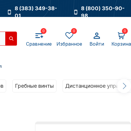
8 (383) 349-38-
8 (800) 350-90-
01
98
0
0
0
Сравнение
Избранное
Войти
Корзина
л
Насосы
ов
Гребные винты
Дистанционное управлен