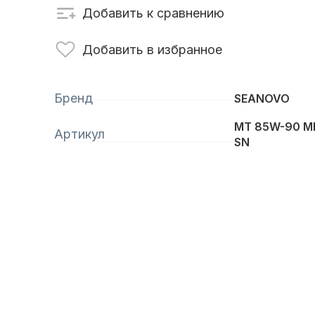
Добавить к сравнению
сти для ПЛМ
Винты
Добавить в избранное
Бренд
SEANOVO
MT 85W-90 M
Артикул
SN
анционное
Аксессуары для
вление
лодок и катеров