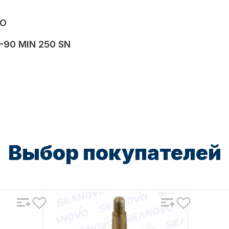
VO
-90 MIN 250 SN
-5 SAE 85W-90
спечивает:
стики
турах
Выбор покупателей
агрузках
ению
оком давлении
атериалам