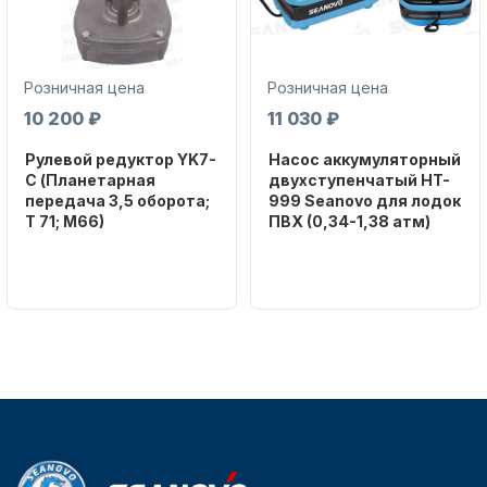
Масла для лодочных моторов
Розничная цена
Розничная цена
10 200 ₽
11 030 ₽
Рулевой редуктор YK7-
Насос аккумуляторный
C (Планетарная
двухступенчатый HT-
передача 3,5 оборота;
999 Seanovo для лодок
T 71; M66)
ПВХ (0,34-1,38 атм)
Бренд
Бренд
Автохолодильник KYODA
NAUT-FLEX
SEANOVO
Вес в
Вес в
упаковке
упаковке
2.65
3.04
Артикул
Артикул
YK7-C
HT-999 Seanovo
Уникальный
Длина
номер
дэйдвуда
Дистанционное управление
YK7-C
0.285