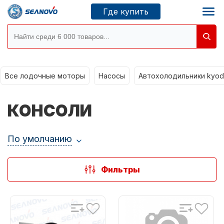
Где купить
Все лодочные моторы
Моторы SEANOVO
Насосы
Автохолодильники kyod
Новосибирск
КОНСОЛИ
Где купить
По умолчанию
Сервисные центры
Моторы CONDOR
Фильтры
О компании