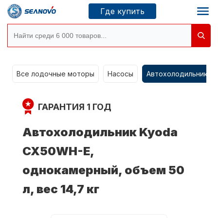
Где купить
Моторы SEANOVO
g
Все лодочные моторы
Насосы
Автохолодильники k
Новосибирск
ГАРАНТИЯ 1 ГОД
Где купить
Автохолодильник Kyoda
CX50WH-E,
Сервисные центры
Моторы CONDOR
однокамерный, объем 50
л, вес 14,7 кг
О компании