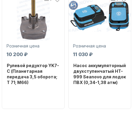
Розничная цена
Розничная цена
10 200 ₽
11 030 ₽
Рулевой редуктор YK7-
Насос аккумуляторный
C (Планетарная
двухступенчатый HT-
передача 3,5 оборота;
999 Seanovo для лодок
T 71; M66)
ПВХ (0,34-1,38 атм)
Бренд
Бренд
NAUT-FLEX
SEANOVO
Вес в
Вес в
упаковке
упаковке
2.65
3.04
Артикул
Артикул
YK7-C
HT-999 Seanovo