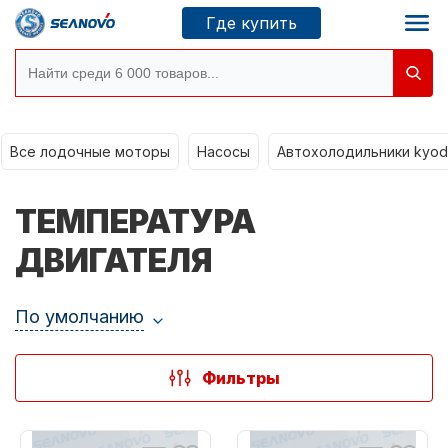
Где купить
Все лодочные моторы
Моторы SEANOVO
Насосы
Автохолодильники kyod
Новосибирск
ТЕМПЕРАТУРА
Где купить
ДВИГАТЕЛЯ
По умолчанию
Сервисные центры
Моторы CONDOR
Фильтры
О компании