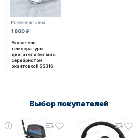
Розничная цена
1 800 ₽
Указатель
Запчасти для ПЛМ
температуры
двигателя белый с
серебристой
окантовкой SS316
52 мм 40-120
градусов
Бренд
SHARK MARINE
Артикул
Выбор покупателей
Винты
YS030WS