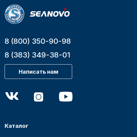
мотора, л.с.
9,9
8 (800) 350-90-98
Аксессуары для лодок и
8 (383) 349-38-01
катеров
Написать нам
Подобрать запчасти для
лодочных моторов
Каталог