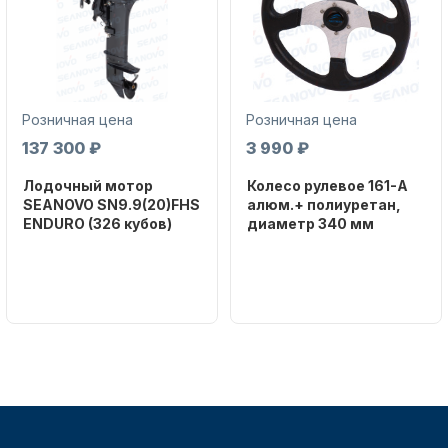
Масла для лодочных моторов
Розничная цена
Розничная цена
137 300 ₽
3 990 ₽
Лодочный мотор
Колесо рулевое 161-A
SEANOVO SN9.9(20)FHS
алюм.+ полиуретан,
ENDURO (326 кубов)
диаметр 340 мм
Автохолодильник KYODA
Бренд
Бренд
SEANOVO
NAUT-FLEX
Вес в
Артикул
упаковке
161-A
51
Тип
двигателя
Бензиновый
Дистанционное управление
Мощность