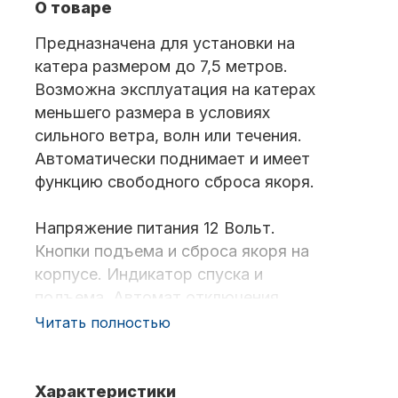
О товаре
Предназначена для установки на
катера размером до 7,5 метров.
Возможна эксплуатация на катерах
меньшего размера в условиях
сильного ветра, волн или течения.
Аксессуары для лодок и
Автоматически поднимает и имеет
катеров
функцию свободного сброса якоря.
Напряжение питания 12 Вольт.
Кнопки подъема и сброса якоря на
корпусе. Индикатор спуска и
подъема. Автомат отключения
Подобрать запчасти для
питания при перегрузке.
лодочных моторов
Читать полностью
Беспроводной пульт
дистанционного управления
лебедкой в комплекте (Батарейка
Характеристики