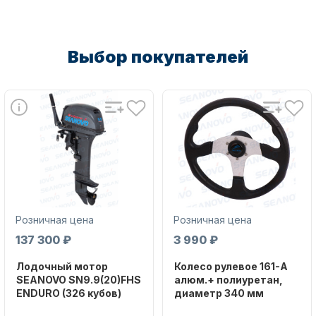
Электропотребление двигателя:
10А, 180W
Максимальный вес якоря, кг: 24
Выбор покупателей
Длина/диаметр троса: 30м / 5мм
Скорость подъема якоря, м/мин:
23
Свободный сброс: Есть
Габаритные размеры, мм:
257х211х165
Вес в упаковке, кг: 7,7
Розничная цена
Розничная цена
137 300 ₽
3 990 ₽
Лодочный мотор
Колесо рулевое 161-A
SEANOVO SN9.9(20)FHS
алюм.+ полиуретан,
ENDURO (326 кубов)
диаметр 340 мм