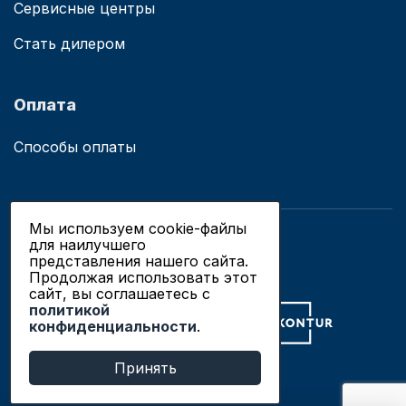
Сервисные центры
Стать дилером
Оплата
Способы оплаты
Мы используем cookie-файлы
для наилучшего
© 2019 - 2026 ООО «Сианово»
представления нашего сайта.
Политика конфиденциальности
Продолжая использовать этот
сайт, вы соглашаетесь c
политикой
Разработка сайтов в Новосибирске
конфиденциальности
.
Продвижение сайтов
Принять