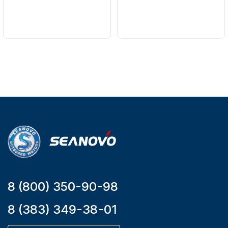
Бренд
Бренд
SEANOVO
NAUT-FLEX
Вес в
Артикул
упаковке
161-A
51
Тип
двигателя
Бензиновый
Мощность
мотора, л.с.
9,9
8 (800) 350-90-98
8 (383) 349-38-01