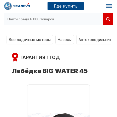
Где купить
g
Моторы SEANOVO
Все лодочные моторы
Насосы
Автохолодильники k
Новосибирск
ГАРАНТИЯ 1 ГОД
Где купить
Лебёдка BIG WATER 45
Сервисные центры
Моторы CONDOR
О компании