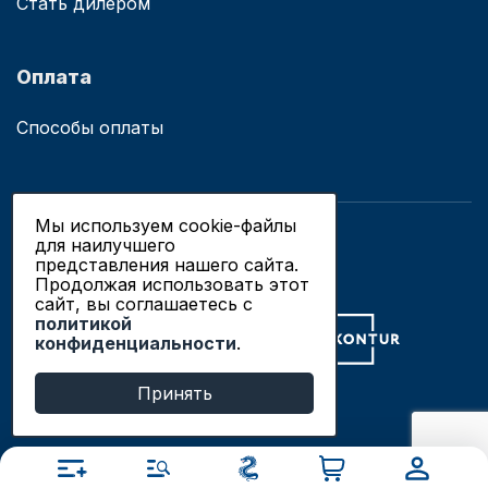
Стать дилером
Оплата
Способы оплаты
Мы используем cookie-файлы
для наилучшего
© 2019 - 2026 ООО «Сианово»
представления нашего сайта.
Политика конфиденциальности
Продолжая использовать этот
сайт, вы соглашаетесь c
политикой
Разработка сайтов в Новосибирске
конфиденциальности
.
Продвижение сайтов
Принять