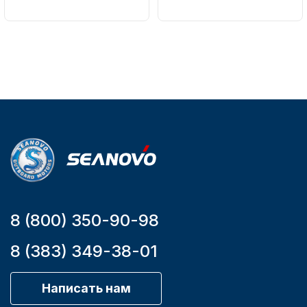
Вес в
Артикул
упаковке
161-A
51
Тип
двигателя
Бензиновый
Мощность
мотора, л.с.
9,9
8 (800) 350-90-98
8 (383) 349-38-01
Написать нам