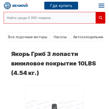
Где купить
Моторы SEANOVO
g
Все лодочные моторы
Насосы
Автохолодильники k
Новосибирск
Якорь Гриб 3 лопасти
Где купить
виниловое покрытие 10LBS
(4.54 кг.)
Сервисные центры
Моторы CONDOR
О компании