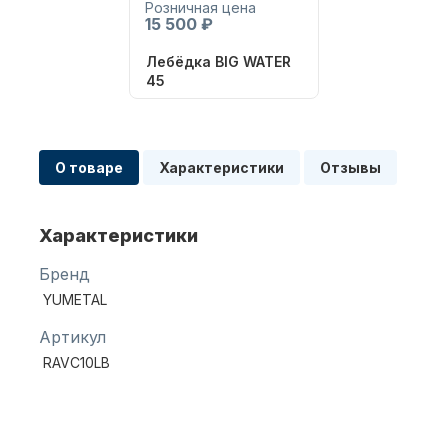
Розничная цена
15 500 ₽
Лебёдка BIG WATER
Масла для лодочных моторов
45
О товаре
Характеристики
Отзывы
Характеристики
Автохолодильник KYODA
Бренд
YUMETAL
Артикул
RAVC10LB
Дистанционное управление