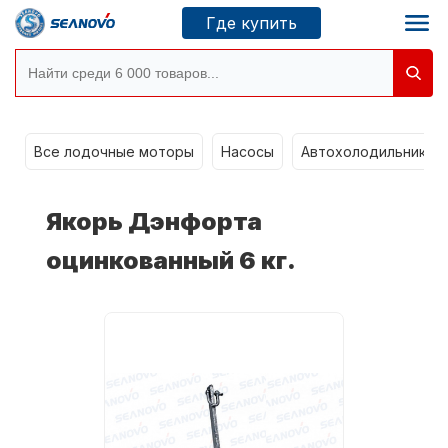
Где купить
g
Моторы SEANOVO
Все лодочные моторы
Насосы
Автохолодильники k
Новосибирск
Якорь Дэнфорта
Где купить
оцинкованный 6 кг.
Сервисные центры
Моторы CONDOR
О компании