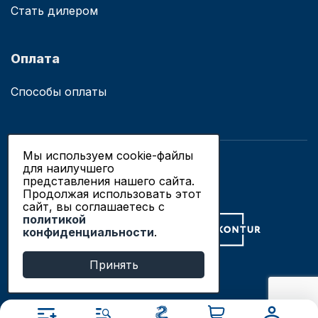
Стать дилером
Оплата
Способы оплаты
Мы используем cookie-файлы
для наилучшего
© 2019 - 2026 ООО «Сианово»
представления нашего сайта.
Политика конфиденциальности
Продолжая использовать этот
сайт, вы соглашаетесь c
политикой
Разработка сайтов в Новосибирске
конфиденциальности
.
Продвижение сайтов
Принять