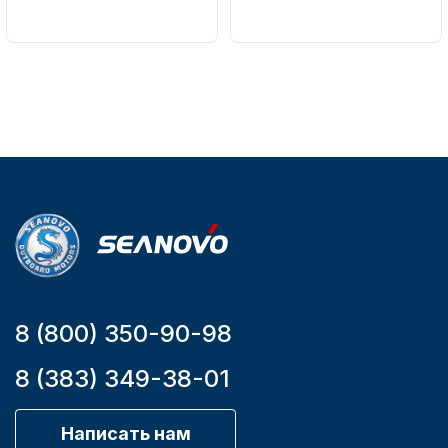
NAUT-FLEX
Артикул
161-D
Вес в
упаковке
2.65
Артикул
YK7-C
Уникальный
Аксессуары для лодок и
номер
катеров
YK7-C
8 (800) 350-90-98
Подобрать запчасти для
лодочных моторов
8 (383) 349-38-01
Написать нам