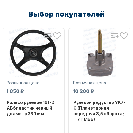
Выбор покупателей
Масла для лодочных моторов
Автохолодильник KYODA
Розничная цена
Розничная цена
1 850 ₽
10 200 ₽
Колесо рулевое 161-D
Рулевой редуктор YK7-
ABSпластик черный,
C (Планетарная
диаметр 330 мм
передача 3,5 оборота;
T 71; M66)
Бренд
Дистанционное управление
NAUT-FLEX
Бренд