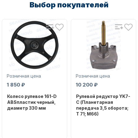
Выбор покупателей
Розничная цена
Розничная цена
1 850 ₽
10 200 ₽
Колесо рулевое 161-D
Рулевой редуктор YK7-
ABSпластик черный,
C (Планетарная
диаметр 330 мм
передача 3,5 оборота;
T 71; M66)
Бренд
NAUT-FLEX
Бренд
NAUT-FLEX
Артикул