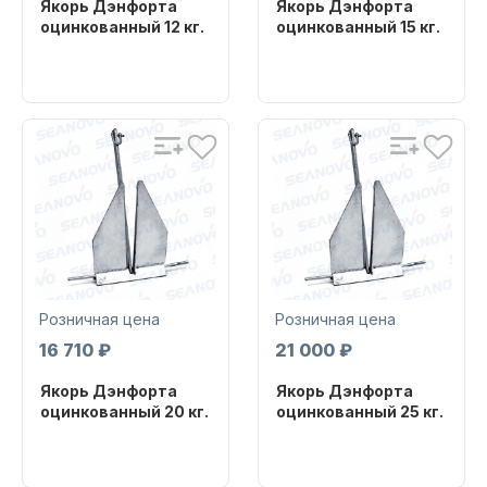
Якорь Дэнфорта
Якорь Дэнфорта
оцинкованный 12 кг.
оцинкованный 15 кг.
Бренд
Бренд
Масла для лодочных моторов
YUMETAL
YUMETAL
Артикул
Артикул
DA12
DA15
Автохолодильник KYODA
Розничная цена
Розничная цена
16 710 ₽
21 000 ₽
Якорь Дэнфорта
Якорь Дэнфорта
оцинкованный 20 кг.
оцинкованный 25 кг.
Бренд
Бренд
YUMETAL
YUMETAL
Дистанционное управление