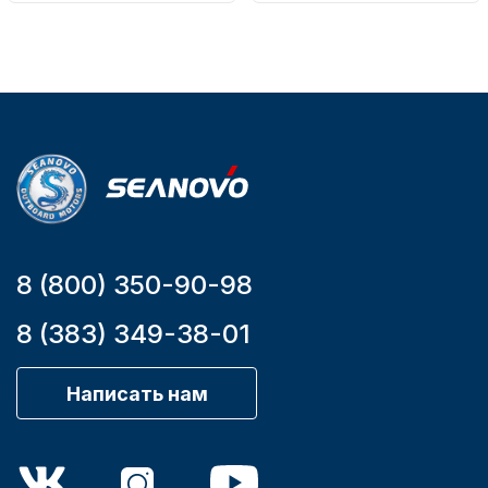
161-D
Вес в
упаковке
2.65
Артикул
YK7-C
Уникальный
номер
YK7-C
8 (800) 350-90-98
8 (383) 349-38-01
Написать нам