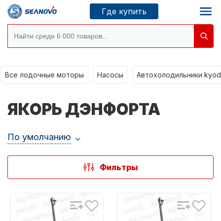
Где купить
Все лодочные моторы
Моторы SEANOVO
Насосы
Автохолодильники kyod
Новосибирск
ЯКОРЬ ДЭНФОРТА
Где купить
По умолчанию
Сервисные центры
Моторы CONDOR
Фильтры
О компании