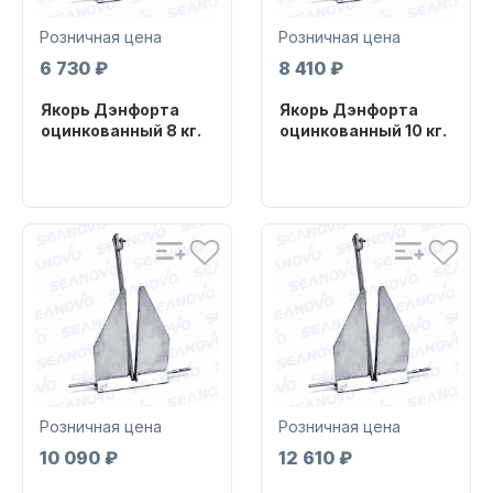
Розничная цена
Розничная цена
6 730 ₽
8 410 ₽
Якорь Дэнфорта
Якорь Дэнфорта
оцинкованный 8 кг.
оцинкованный 10 кг.
Бренд
Бренд
Запчасти для ПЛМ
YUMETAL
YUMETAL
Артикул
Артикул
DA8
DA10
Винты
Розничная цена
Розничная цена
10 090 ₽
12 610 ₽