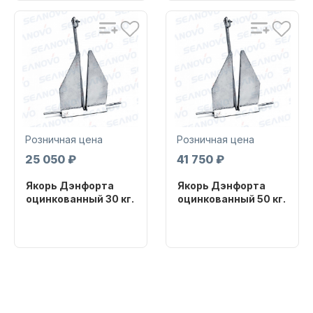
Артикул
Артикул
DA20
DA25
Аксессуары для лодок и
катеров
Розничная цена
Розничная цена
25 050 ₽
41 750 ₽
Якорь Дэнфорта
Якорь Дэнфорта
оцинкованный 30 кг.
оцинкованный 50 кг.
Бренд
Бренд
YUMETAL
YUMETAL
Подобрать запчасти для
лодочных моторов
Артикул
Артикул
DA30
DA50