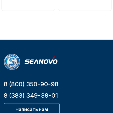
Вес в
Артикул
упаковке
161-A
51
Тип
двигателя
Бензиновый
Мощность
Аксессуары для лодок и
мотора, л.с.
катеров
9,9
8 (800) 350-90-98
Подобрать запчасти для
лодочных моторов
8 (383) 349-38-01
Написать нам