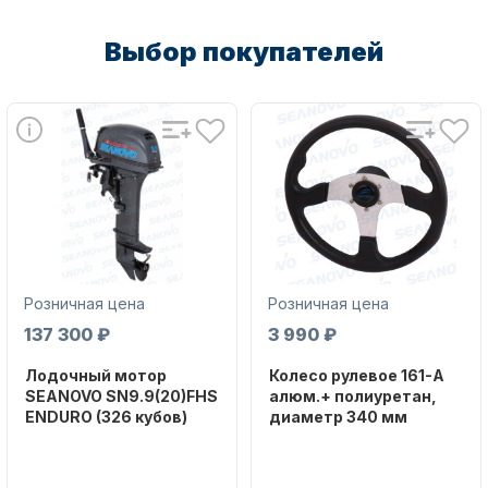
Выбор покупателей
Масла для лодочных моторов
Автохолодильник KYODA
Розничная цена
Розничная цена
137 300 ₽
3 990 ₽
Лодочный мотор
Колесо рулевое 161-A
SEANOVO SN9.9(20)FHS
алюм.+ полиуретан,
ENDURO (326 кубов)
диаметр 340 мм
Бренд
Бренд
Дистанционное управление
SEANOVO
NAUT-FLEX