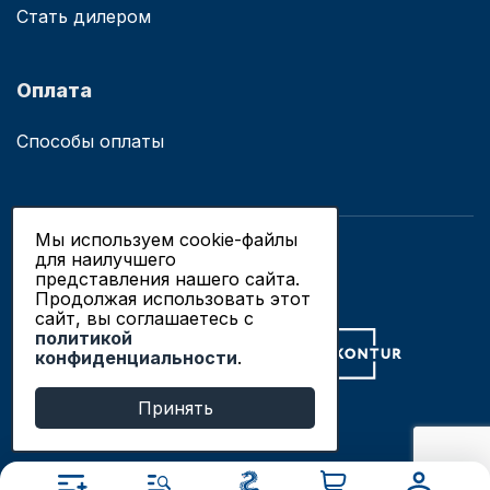
Стать дилером
Оплата
Способы оплаты
Мы используем cookie-файлы
для наилучшего
© 2019 - 2026 ООО «Сианово»
представления нашего сайта.
Политика конфиденциальности
Продолжая использовать этот
сайт, вы соглашаетесь c
политикой
Разработка сайтов в Новосибирске
конфиденциальности
.
Продвижение сайтов
Принять