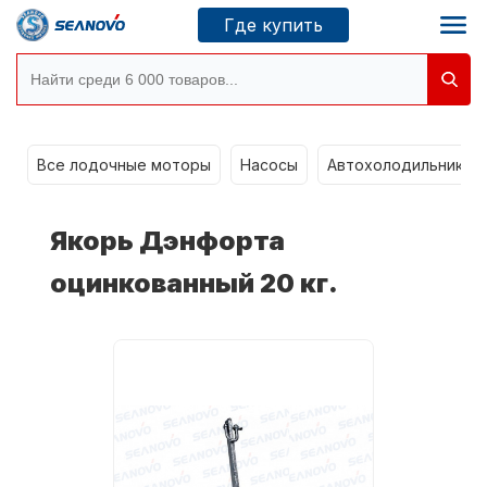
Где купить
g
Моторы SEANOVO
Все лодочные моторы
Насосы
Автохолодильники k
Новосибирск
Якорь Дэнфорта
Где купить
оцинкованный 20 кг.
Сервисные центры
Моторы CONDOR
О компании