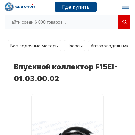
Где купить
g
Моторы SEANOVO
Все лодочные моторы
Насосы
Автохолодильники k
Новосибирск
Впускной коллектор F15EI-
Где купить
01.03.00.02
Сервисные центры
Моторы CONDOR
О компании