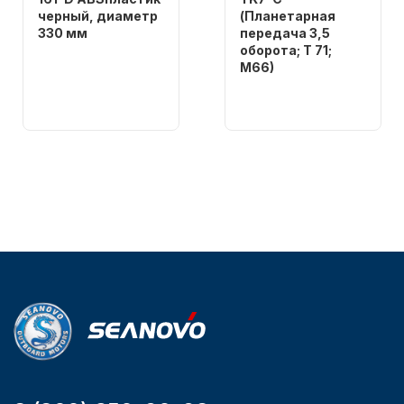
черный, диаметр
(Планетарная
330 мм
передача 3,5
оборота; T 71;
Бренд
M66)
NAUT-FLEX
Бренд
Артикул
NAUT-FLEX
161-D
Вес в
Аксессуары для лодок и
упаковке
катеров
2.65
Артикул
YK7-C
Уникальный
номер
YK7-C
Подобрать запчасти для
лодочных моторов