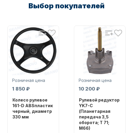
Выбор покупателей
Аксессуары для лодок и
катеров
Розничная цена
Розничная цена
1 850 ₽
10 200 ₽
Колесо рулевое
Рулевой редуктор
Подобрать запчасти для
161-D ABSпластик
YK7-C
лодочных моторов
черный, диаметр
(Планетарная
330 мм
передача 3,5
оборота; T 71;
Бренд
M66)
NAUT-FLEX