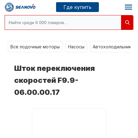
Где купить
Моторы SEANOVO
g
Все лодочные моторы
Насосы
Автохолодильники k
Новосибирск
Шток переключения
Где купить
скоростей F9.9-
06.00.00.17
Сервисные центры
Моторы CONDOR
О компании