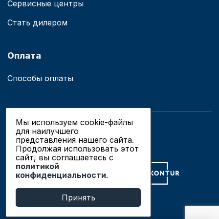
Сервисные центры
Стать дилером
Оплата
Способы оплаты
Мы используем cookie-файлы
для наилучшего
© 2019 - 2026 ООО «Сианово»
представления нашего сайта.
Политика конфиденциальности
Продолжая использовать этот
сайт, вы соглашаетесь c
политикой
Разработка сайтов в Новосибирске
конфиденциальности
.
Продвижение сайтов
Принять