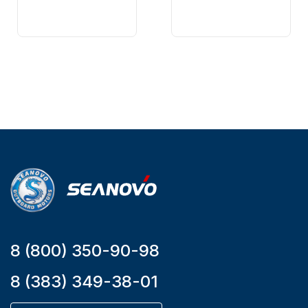
Бренд
Артикул
NAUT-FLEX
161-D
Вес в
упаковке
2.65
Артикул
YK7-C
Уникальный
номер
YK7-C
8 (800) 350-90-98
8 (383) 349-38-01