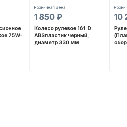
Розничная цена
Розни
1 850 ₽
10 
сионное
Колесо рулевое 161-D
Руле
кое 75W-
ABSпластик черный,
(Пла
диаметр 330 мм
обор
SEANOVO
Бренд
NAUT-FLEX
Бренд
0 POLUSINT
Артикул
161-D
Вес в
упако
Артик
Уника
номер