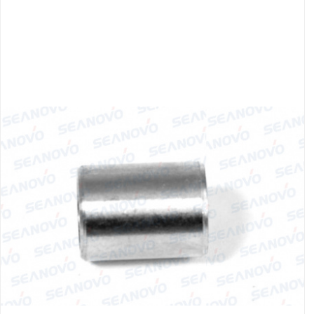
Якорно-швартовое
Запча
оборудование
Автохолодильник
Дист
KYODA
упра