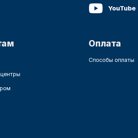
YouTube
там
Оплата
Способы оплаты
 центры
ером