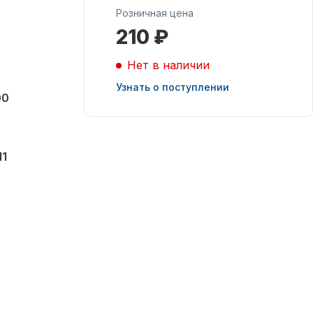
Розничная цена
210 ₽
Масла для лодочных
моторов
Нет в наличии
Узнать о поступлении
00
11
Подобрать запчасти
для лодочных
моторов