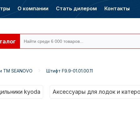
нтры
О компании
Стать дилером
Контакты
талог
ти ТМ SEANOVO
Штифт F9.9-01.01.00.11
ры CONDOR
Электромоторы
CONDOR
ильники kyoda
Аксессуары для лодок и катер