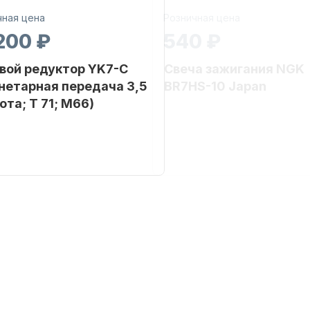
чная цена
Розничная цена
200 ₽
540 ₽
вой редуктор YK7-C
Свеча зажигания NGK
нетарная передача 3,5
BR7HS-10 Japan
ота; T 71; M66)
Бренд
NAUT-FLEX
Артикул
B
2.65
Уникальный
вке
номер
ул
YK7-C
льный
YK7-C