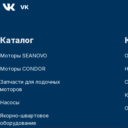
VK
Каталог
Моторы SEANOVO
О
Моторы CONDOR
Н
Запчасти для лодочных
С
моторов
К
Насосы
О
Якорно-швартовое
оборудование