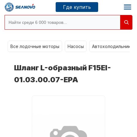
Где купить
g
Моторы SEANOVO
Все лодочные моторы
Насосы
Автохолодильники k
Новосибирск
Шланг L-образный F15EI-
Где купить
01.03.00.07-EPA
Сервисные центры
Моторы CONDOR
О компании