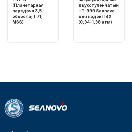
(Планетарная
двухступенчатый
передача 3,5
HT-999 Seanovo
оборота; T 71;
для лодок ПВХ
M66)
(0,34-1,38 атм)
Бренд
Бренд
NAUT-FLEX
SEANOVO
Вес в
Вес в
Аксессуары для лодок и
упаковке
упаковке
катеров
2.65
3.04
Артикул
Артикул
YK7-C
HT-999 Seanovo
Уникальный
Длина
номер
дэйдвуда
YK7-C
0.285
Подобрать запчасти для
лодочных моторов