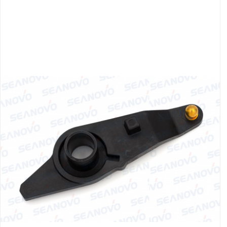
Якорно-швартовое
Запча
оборудование
Автохолодильник
Дист
KYODA
упра