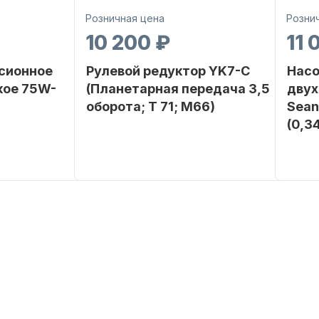
Розничная цена
Розни
10 200 ₽
11 
сионное
Рулевой редуктор YK7-C
Насо
кое 75W-
(Планетарная передача 3,5
двух
оборота; T 71; M66)
Sean
(0,3
SEANOVO
Бренд
NAUT-FLEX
Бренд
0 POLUSINT
Вес в
2.65
упаковке
Вес в
упако
Артикул
YK7-C
Артик
Уникальный
YK7-C
номер
Длина
дэйдв