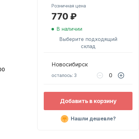
Розничная цена
770 ₽
Масла для лодочных
моторов
В наличии
Выберите подходящий
склад
Новосибирск
00
осталось: 3
Подобрать запчасти
Добавить в корзину
для лодочных
моторов
Нашли дешевле?