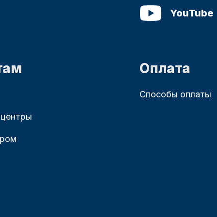
YouTube
там
Оплата
Способы оплаты
 центры
ером