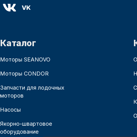
VK
Каталог
Моторы SEANOVO
О
Моторы CONDOR
Н
Запчасти для лодочных
С
моторов
К
Насосы
О
Якорно-швартовое
оборудование