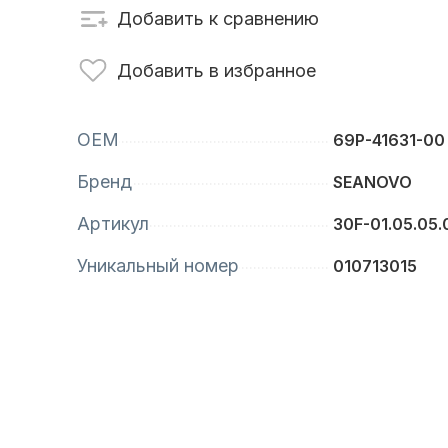
Добавить к сравнению
сти для ПЛМ
Винты
Добавить в избранное
OEM
69P-41631-00
Бренд
SEANOVO
Артикул
30F-01.05.05.
Уникальный номер
010713015
анционное
Аксессуары для
вление
лодок и катеров