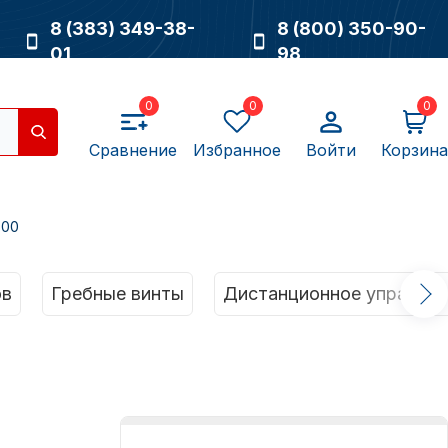
8 (383) 349-38-
8 (800) 350-90-
01
98
0
0
0
Сравнение
Избранное
Войти
Корзина
.00
Насосы
ов
Гребные винты
Дистанционное управлен