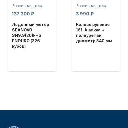
Розничная цена
Розничная цена
137 300 ₽
3 990 ₽
Лодочный мотор
Колесо рулевое
SEANOVO
161-A алюм.+
SN9.9(20)FHS
полиуретан,
ENDURO (326
диаметр 340 мм
Аксессуары для лодок и
кубов)
Бренд
катеров
NAUT-FLEX
Бренд
SEANOVO
Артикул
161-A
Вес в
упаковке
51
Тип
двигателя
Подобрать запчасти для
Бензиновый
лодочных моторов
Мощность
мотора, л.с.
9,9