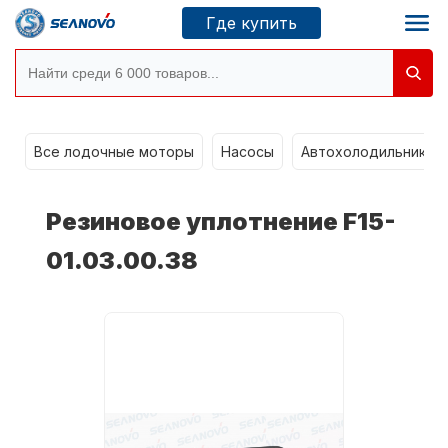
Где купить
g
Моторы SEANOVO
Все лодочные моторы
Насосы
Автохолодильники k
Новосибирск
Резиновое уплотнение F15-
Где купить
01.03.00.38
Сервисные центры
Моторы CONDOR
О компании