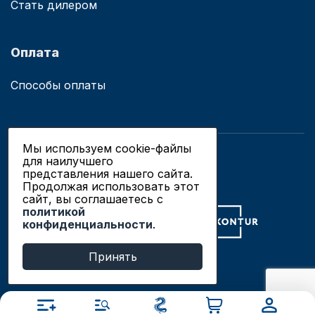
Стать дилером
Оплата
Способы оплаты
Мы используем cookie-файлы
для наилучшего
© 2019 - 2026 ООО «Сианово»
представления нашего сайта.
Политика конфиденциальности
Продолжая использовать этот
сайт, вы соглашаетесь c
политикой
Разработка сайтов в Новосибирске
конфиденциальности
.
Продвижение сайтов
Принять