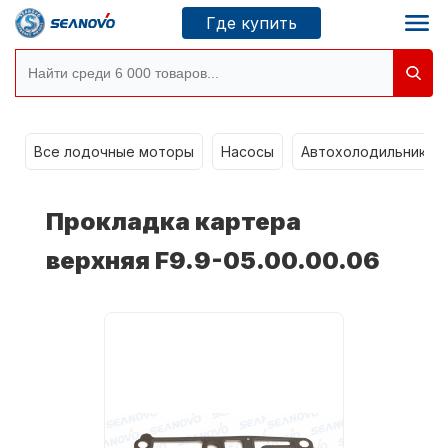
Где купить
Моторы SEANOVO
g
Все лодочные моторы
Насосы
Автохолодильники k
Новосибирск
Прокладка картера
Где купить
верхняя F9.9-05.00.00.06
Сервисные центры
Моторы CONDOR
О компании