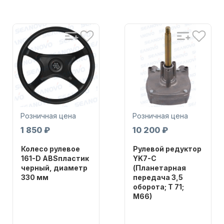
Аксессуары для лодок и
катеров
Розничная цена
Розничная цена
1 850 ₽
10 200 ₽
Колесо рулевое
Рулевой редуктор
161-D ABSпластик
YK7-C
черный, диаметр
(Планетарная
Подобрать запчасти для
330 мм
передача 3,5
лодочных моторов
оборота; T 71;
Бренд
M66)
NAUT-FLEX
Бренд
Артикул
NAUT-FLEX