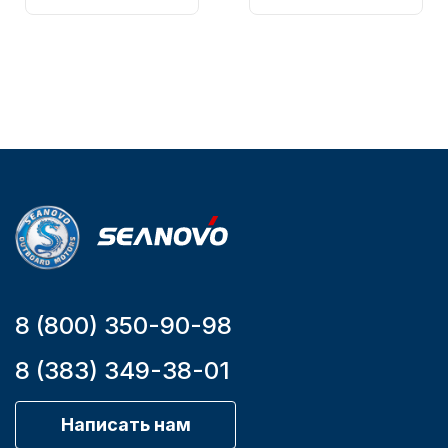
161-D
Вес в
упаковке
2.65
Артикул
YK7-C
Уникальный
номер
YK7-C
8 (800) 350-90-98
8 (383) 349-38-01
Написать нам