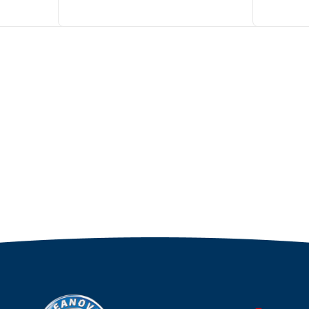
POLUSINT
Вес в
51
Артикул
упаковке
Тип
Бензиновый
двигателя
Мощность
9,9
мотора, л.с.