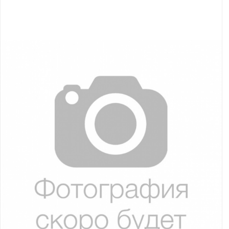
Якорно-швартовое
Запча
оборудование
Автохолодильник
Дист
KYODA
упра