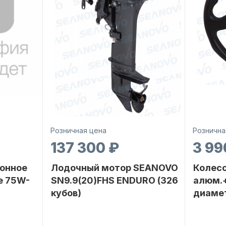
Розничная цена
Рознична
137 300 ₽
3 99
онное
Лодочный мотор SEANOVO
Колесо
е 75W-
SN9.9(20)FHS ENDURO (326
алюм.+
кубов)
диаме
SEANOVO
Бренд
SEANOVO
Бренд