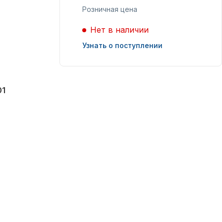
Розничная цена
Масла для лодочных
Нет в наличии
моторов
Узнать о поступлении
01
Подобрать запчасти
для лодочных
моторов