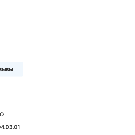
зывы
VO
04.03.01