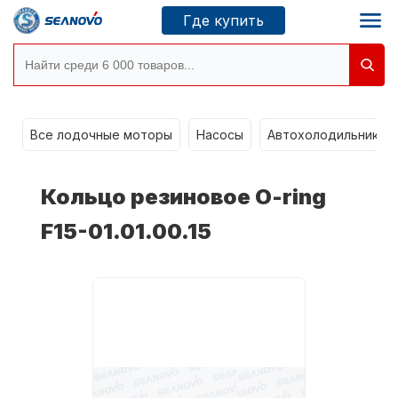
Где купить
Моторы SEANOVO
g
Все лодочные моторы
Насосы
Автохолодильники k
Новосибирск
Кольцо резиновое O-ring
Где купить
F15-01.01.00.15
Сервисные центры
Моторы CONDOR
О компании