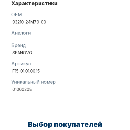
Характеристики
OEM
Масла для лодочных моторов
93210-24M79-00
Аналоги
Бренд
SEANOVO
Артикул
F15-01.01.00.15
Автохолодильник KYODA
Уникальный номер
01060208
Выбор покупателей
Дистанционное управление