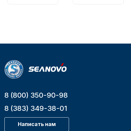
161-A
Вес в
упаковке
51
Тип
двигателя
Бензиновый
Мощность
мотора, л.с.
9,9
8 (800) 350-90-98
8 (383) 349-38-01
Написать нам