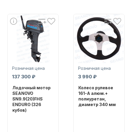
Аксессуары для лодок и
катеров
Розничная цена
Розничная цена
137 300 ₽
3 990 ₽
Лодочный мотор
Колесо рулевое
SEANOVO
161-A алюм.+
SN9.9(20)FHS
полиуретан,
Подобрать запчасти для
ENDURO (326
диаметр 340 мм
лодочных моторов
кубов)
Бренд
NAUT-FLEX
Бренд
SEANOVO
Артикул