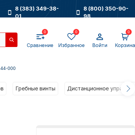
8 (383) 349-38-
8 (800) 350-90-
01
98
0
0
0
Сравнение
Избранное
Войти
Корзина
344-000
Насосы
ов
Гребные винты
Дистанционное управлен