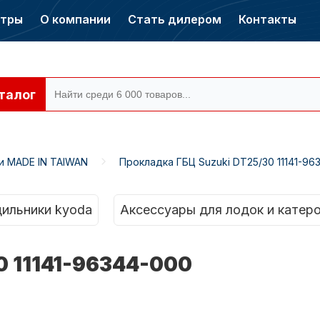
нтры
О компании
Стать дилером
Контакты
талог
и MADE IN TAIWAN
Прокладка ГБЦ Suzuki DT25/30 11141-96
ры CONDOR
Электромоторы
CONDOR
ильники kyoda
Аксессуары для лодок и катер
0 11141-96344-000