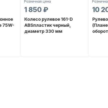
Розничная цена
Рознична
1 850 ₽
10 2
онное
Колесо рулевое 161-D
Рулево
е 75W-
ABSпластик черный,
(Плане
диаметр 330 мм
оборот
SEANOVO
Бренд
NAUT-FLEX
Бренд
POLUSINT
Артикул
161-D
Вес в
упаковке
Артикул
Уникальн
номер