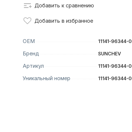
Добавить к сравнению
сти для ПЛМ
Винты
Добавить в избранное
OEM
11141-96344-
Бренд
SUNCHEV
Артикул
11141-96344-
Уникальный номер
11141-96344-
анционное
Аксессуары для
вление
лодок и катеров