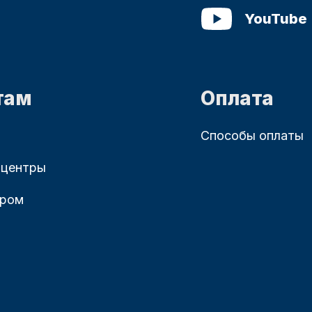
YouTube
там
Оплата
Способы оплаты
 центры
ером