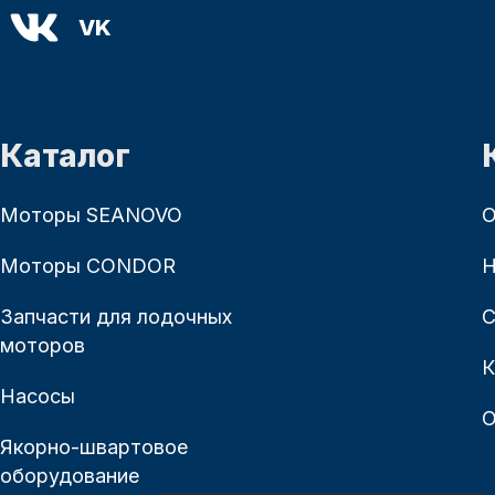
VK
Каталог
Моторы SEANOVO
О
Моторы CONDOR
Н
Запчасти для лодочных
С
моторов
К
Насосы
О
Якорно-швартовое
оборудование