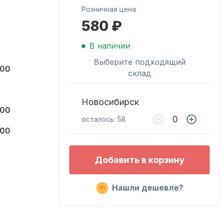
Розничная цена
580 ₽
Масла для лодочных
моторов
В наличии
Выберите подходящий
000
склад
Новосибирск
000
осталось: 58
000
Подобрать запчасти
Добавить в корзину
для лодочных
моторов
Нашли дешевле?