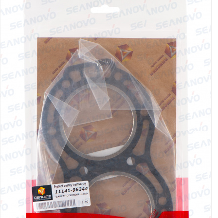
Якорно-швартовое
Запча
оборудование
Автохолодильник
Дист
KYODA
упра