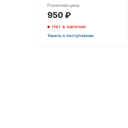
Розничная цена
950 ₽
Масла для лодочных
моторов
Нет в наличии
Узнать о поступлении
Подобрать запчасти
для лодочных
моторов