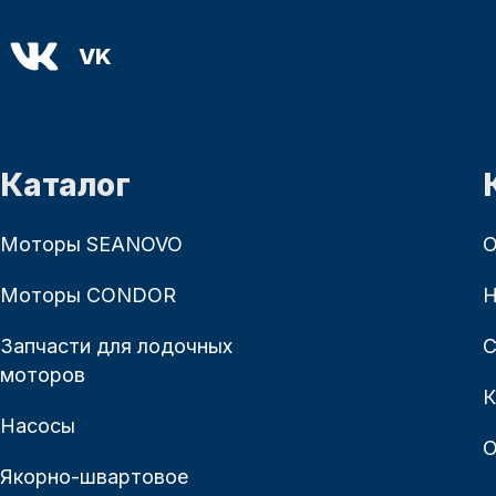
VK
Каталог
Моторы SEANOVO
О
Моторы CONDOR
Н
Запчасти для лодочных
С
моторов
К
Насосы
О
Якорно-швартовое