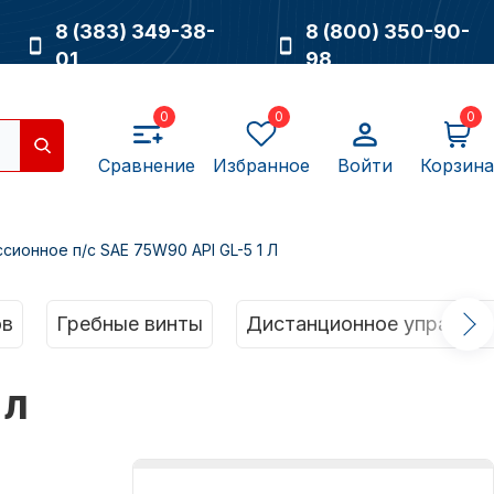
8 (383) 349-38-
8 (800) 350-90-
01
98
0
0
0
Сравнение
Избранное
Войти
Корзина
ионное п/с SAE 75W90 API GL-5 1 Л
Насосы
ов
Гребные винты
Дистанционное управлен
 Л