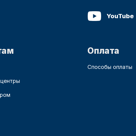
YouTube
там
Оплата
Способы оплаты
 центры
ером