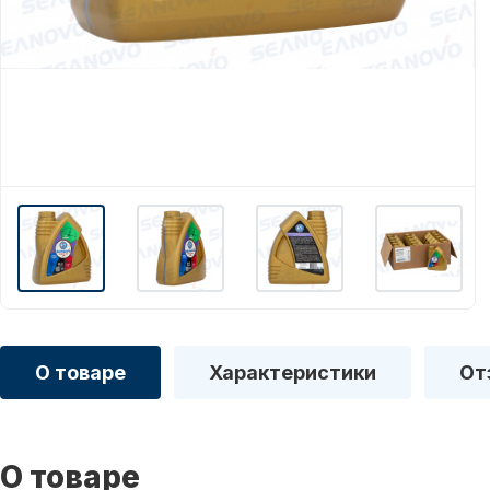
О товаре
Характеристики
От
О товаре