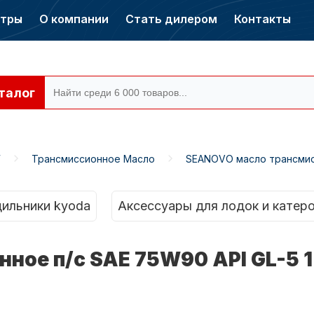
нтры
О компании
Стать дилером
Контакты
талог
W
Трансмиссионное Масло
SEANOVO масло трансмисс
ры CONDOR
Электромоторы
CONDOR
ильники kyoda
Аксессуары для лодок и катер
ое п/с SAE 75W90 API GL-5 1