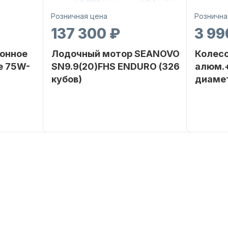
Розничная цена
Рознична
137 300 ₽
3 99
онное
Лодочный мотор SEANOVO
Колесо
е 75W-
SN9.9(20)FHS ENDURO (326
алюм.+
кубов)
диаме
SEANOVO
Бренд
SEANOVO
Бренд
POLUSINT
Вес в
51
Артикул
упаковке
Тип
Бензиновый
двигателя
Мощность
9,9
мотора, л.с.