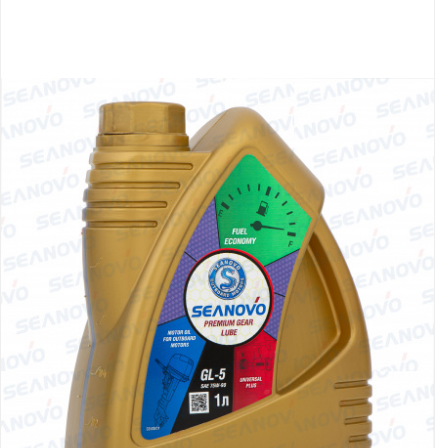
Якорно-швартовое
Запча
оборудование
Автохолодильник
Дист
KYODA
упра