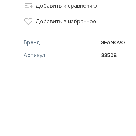
Добавить к сравнению
сти для ПЛМ
Винты
Добавить в избранное
Бренд
SEANOVO
Артикул
33508
анционное
Аксессуары для
вление
лодок и катеров