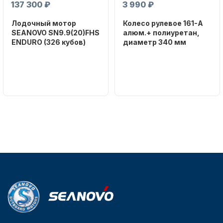
137 300 ₽
3 990 ₽
Лодочный мотор
Колесо рулевое 161-A
SEANOVO SN9.9(20)FHS
алюм.+ полиуретан,
ENDURO (326 кубов)
диаметр 340 мм
Бренд
Бренд
SEANOVO
NAUT-FLEX
Вес в
Артикул
упаковке
161-A
51
Тип
двигателя
Бензиновый
Мощность
мотора, л.с.
9,9