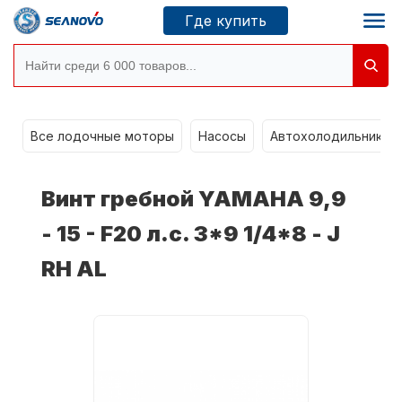
Где купить
Моторы SEANOVO
g
Все лодочные моторы
Насосы
Автохолодильники k
Новосибирск
Винт гребной YAMAHA 9,9
Где купить
- 15 - F20 л.с. 3*9 1/4*8 - J
RH AL
Сервисные центры
Моторы CONDOR
О компании