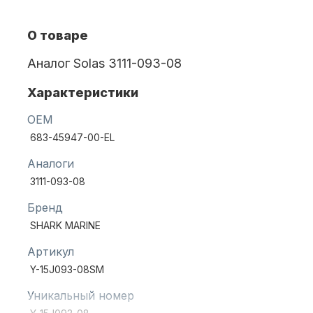
О товаре
Масла для лодочных моторов
Аналог Solas 3111-093-08
Характеристики
OEM
683-45947-00-EL
Аналоги
Автохолодильник KYODA
3111-093-08
Бренд
SHARK MARINE
Артикул
Y-15J093-08SM
Уникальный номер
Дистанционное управление