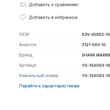
Добавить к сравнению
сти для ПЛМ
Винты
Добавить в избранное
OEM
63V-45952-10
Аналоги
3121-093-10
Бренд
SHARK MARIN
Артикул
YG-15A093-1
Уникальный номер
анционное
Аксессуары для
YG-15A093-1
вление
лодок и катеров
Перейти к характеристикам