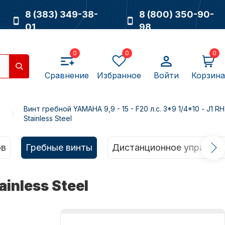
8 (383) 349-38-
8 (800) 350-90-
01
98
0
0
0
Сравнение
Избранное
Войти
Корзина
Винт гребной YAMAHA 9,9 - 15 - F20 л.с. 3*9 1/4*10 - J1 RH
Stainless Steel
Насосы
ов
Гребные винты
Дистанционное управлен
ainless Steel