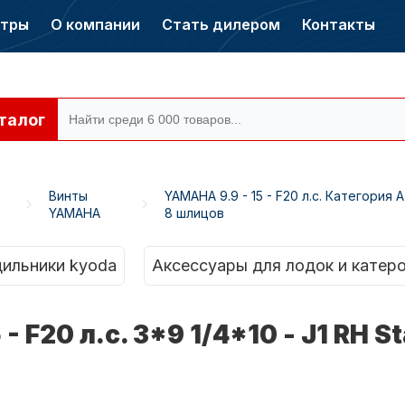
нтры
О компании
Стать дилером
Контакты
талог
Винты
YAMAHA 9.9 - 15 - F20 л.с. Категория A
YAMAHA
8 шлицов
ры CONDOR
Электромоторы
CONDOR
ильники kyoda
Аксессуары для лодок и катер
 F20 л.с. 3*9 1/4*10 - J1 RH St