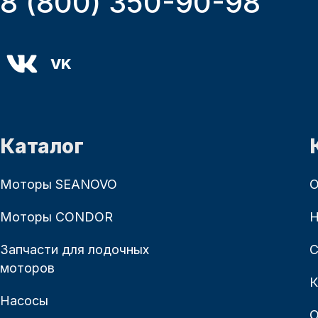
8 (800) 350-90-98
VK
Каталог
Моторы SEANOVO
О
Моторы CONDOR
Н
Запчасти для лодочных
С
моторов
К
Насосы
О