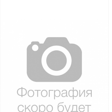
Якорно-швартовое
Запча
оборудование
Автохолодильник
Дист
KYODA
упра