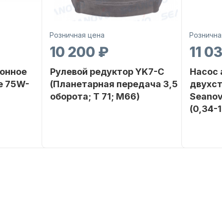
Розничная цена
Рознична
10 200 ₽
11 0
онное
Рулевой редуктор YK7-C
Насос
е 75W-
(Планетарная передача 3,5
двухс
оборота; T 71; M66)
Seanov
(0,34-
SEANOVO
Бренд
NAUT-FLEX
Бренд
POLUSINT
Вес в
2.65
упаковке
Вес в
упаковке
Артикул
YK7-C
Артикул
Уникальный
YK7-C
номер
Длина
дэйдвуд