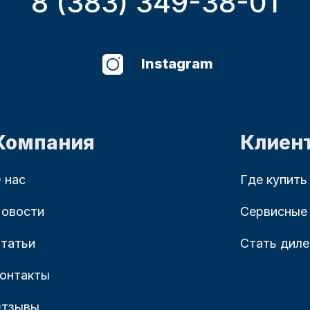
8 (383) 349-38-01
Instagram
Компания
Клиен
 нас
Где купить
овости
Сервисные
татьи
Стать дил
онтакты
тзывы