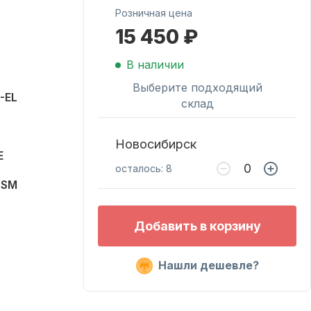
Розничная цена
15 450 ₽
Масла для лодочных
моторов
В наличии
Выберите подходящий
-EL
склад
Новосибирск
E
осталось: 8
0SM
0
Подобрать запчасти
Добавить в корзину
для лодочных
моторов
Нашли дешевле?