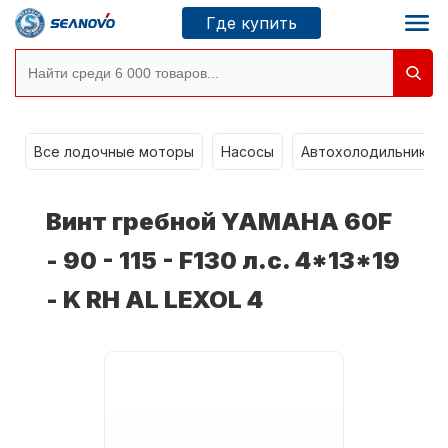
Где купить
Моторы SEANOVO
g
Все лодочные моторы
Насосы
Автохолодильники k
Новосибирск
Винт гребной YAMAHA 60F
Где купить
- 90 - 115 - F130 л.с. 4*13*19
- K RH AL LEXOL 4
Сервисные центры
Моторы CONDOR
О компании