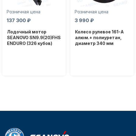
Розничная цена
Розничная цена
137 300 ₽
3 990 ₽
Лодочный мотор
Колесо рулевое 161-A
SEANOVO SN9.9(20)FHS
алюм.+ полиуретан,
ENDURO (326 кубов)
диаметр 340 мм
Бренд
Бренд
SEANOVO
NAUT-FLEX
Вес в
Артикул
упаковке
161-A
51
Тип
двигателя
Бензиновый
Мощность
мотора, л.с.
9,9