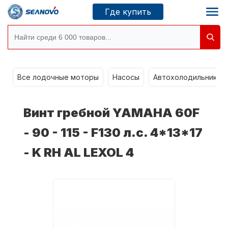
Где купить
Моторы SEANOVO
g
Все лодочные моторы
Насосы
Автохолодильники k
Новосибирск
Винт гребной YAMAHA 60F
Где купить
- 90 - 115 - F130 л.с. 4*13*17
- K RH AL LEXOL 4
Сервисные центры
Моторы CONDOR
О компании