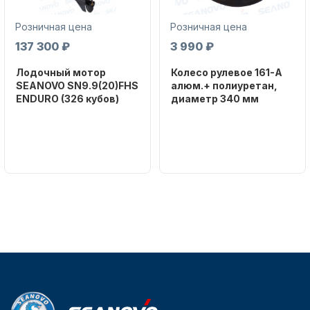
Розничная цена
Розничная цена
137 300 ₽
3 990 ₽
Лодочный мотор
Колесо рулевое 161-A
SEANOVO SN9.9(20)FHS
алюм.+ полиуретан,
ENDURO (326 кубов)
диаметр 340 мм
Бренд
Бренд
SEANOVO
NAUT-FLEX
Вес в
Артикул
упаковке
161-A
51
Тип
двигателя
Бензиновый
Мощность
мотора, л.с.
9,9