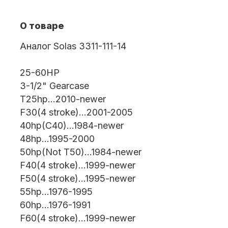
О товаре
Масла для лодочных моторов
Аналог Solas 3311-111-14
25-60HP
3-1/2" Gearcase
T25hp...2010-newer
F30(4 stroke)...2001-2005
40hp(C40)...1984-newer
Автохолодильник KYODA
48hp...1995-2000
50hp(Not T50)...1984-newer
F40(4 stroke)...1999-newer
F50(4 stroke)...1995-newer
55hp...1976-1995
60hp...1976-1991
F60(4 stroke)...1999-newer
Дистанционное управление