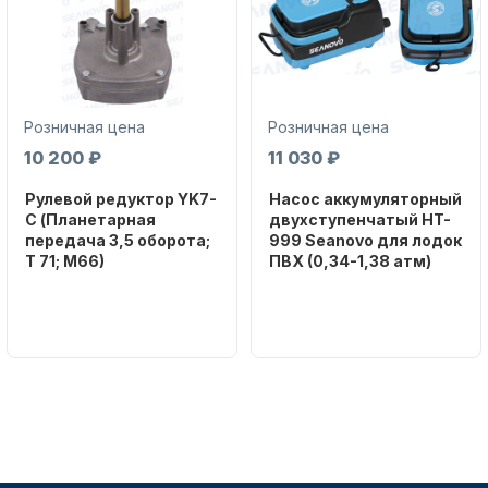
Розничная цена
Розничная цена
10 200 ₽
11 030 ₽
Рулевой редуктор YK7-
Насос аккумуляторный
C (Планетарная
двухступенчатый HT-
передача 3,5 оборота;
999 Seanovo для лодок
T 71; M66)
ПВХ (0,34-1,38 атм)
Бренд
Бренд
NAUT-FLEX
SEANOVO
Вес в
Вес в
упаковке
упаковке
2.65
3.04
Артикул
Артикул
YK7-C
HT-999 Seanovo
Уникальный
Длина