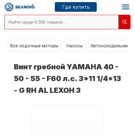
Где купить
Моторы SEANOVO
g
Все лодочные моторы
Насосы
Автохолодильники k
Новосибирск
Винт гребной YAMAHA 40 -
Где купить
50 - 55 - F60 л.с. 3*11 1/4*13
- G RH AL LEXOH 3
Сервисные центры
Моторы CONDOR
О компании