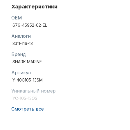
Характеристики
OEM
676-45952-62-EL
Аналоги
3311-116-13
Аксессуары для лодок и
катеров
Бренд
SHARK MARINE
Артикул
Y-40C105-13SM
Уникальный номер
YC-105-13OS
Подобрать запчасти для
лодочных моторов
Смотреть все