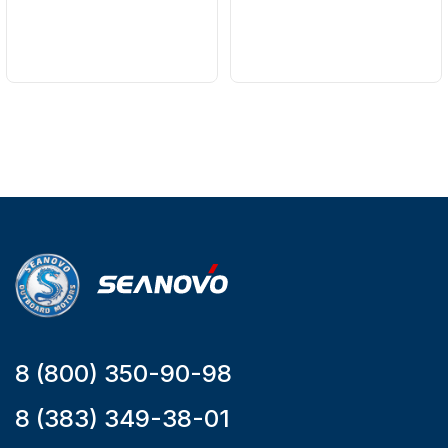
Бренд
Бренд
SEANOVO
NAUT-FLEX
Вес в
Артикул
упаковке
161-A
51
Тип
двигателя
Бензиновый
Мощность
мотора, л.с.
9,9
8 (800) 350-90-98
8 (383) 349-38-01