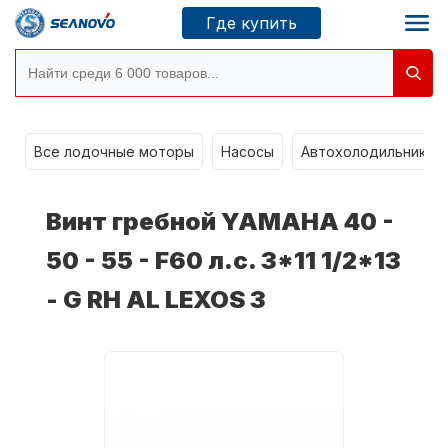
Где купить
Моторы SEANOVO
g
Все лодочные моторы
Насосы
Автохолодильники k
Новосибирск
Винт гребной YAMAHA 40 -
Где купить
50 - 55 - F60 л.с. 3*11 1/2*13
- G RH AL LEXOS 3
Сервисные центры
Моторы CONDOR
О компании