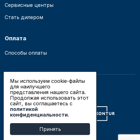
Сервисные центры
Стать дилером
Оплата
Способы оплаты
Мы используем cookie-файлы
для наилучшего
© 2019 - 2026 ООО «Сианово»
представления нашего сайта.
Политика конфиденциальности
Продолжая использовать этот
сайт, вы соглашаетесь c
политикой
Разработка сайтов в Новосибирске
конфиденциальности
.
Продвижение сайтов
Принять