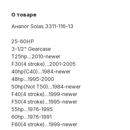
О товаре
Масла для лодочных моторов
Аналог Solas 3311-116-13
25-60HP
3-1/2" Gearcase
T25hp...2010-newer
F30(4 stroke)...2001-2005
40hp(C40)...1984-newer
Автохолодильник KYODA
48hp...1995-2000
50hp(Not T50)...1984-newer
F40(4 stroke)...1999-newer
F50(4 stroke)...1995-newer
55hp...1976-1995
60hp...1976-1991
F60(4 stroke)...1999-newer
Дистанционное управление