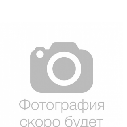
Якорно-швартовое
Запча
оборудование
Автохолодильник
Дист
KYODA
упра