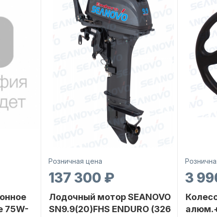
Розничная цена
Рознична
137 300 ₽
3 99
онное
Лодочный мотор SEANOVO
Колесо
е 75W-
SN9.9(20)FHS ENDURO (326
алюм.+