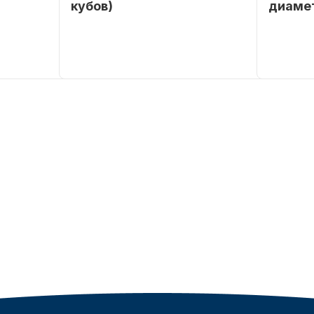
кубов)
диаме
SEANOVO
Бренд
SEANOVO
Бренд
POLUSINT
Вес в
51
Артикул
упаковке
Тип
Бензиновый
двигателя
Мощность
9,9
мотора, л.с.