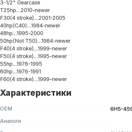
3-1/2" Gearcase
T25hp...2010-newer
F30(4 stroke)...2001-2005
40hp(C40)...1984-newer
48hp...1995-2000
50hp(Not T50)...1984-newer
F40(4 stroke)...1999-newer
F50(4 stroke)...1995-newer
55hp...1976-1995
60hp...1976-1991
F60(4 stroke)...1999-newer
Характеристики
OEM
6H5-45
Аналоги