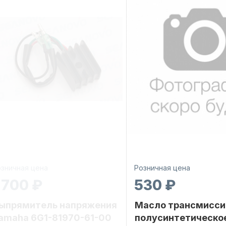
зничная цена
Розничная цена
 700 ₽
530 ₽
ыпрямитель напряжения
Масло трансмисси
amaha 6G1-81970-61-00
полусинтетическо