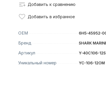
Добавить к сравнению
сти для ПЛМ
Винты
Добавить в избранное
OEM
6H5-45952-0
Бренд
SHARK MARIN
Артикул
Y-40C106-12
Уникальный номер
YC-106-12OM
анционное
Аксессуары для
вление
лодок и катеров