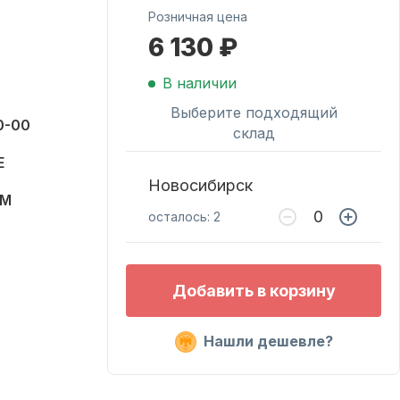
Розничная цена
6 130 ₽
Масла для лодочных
моторов
В наличии
Выберите подходящий
0-00
склад
E
Новосибирск
SM
осталось: 2
Подобрать запчасти
Добавить в корзину
для лодочных
моторов
Нашли дешевле?