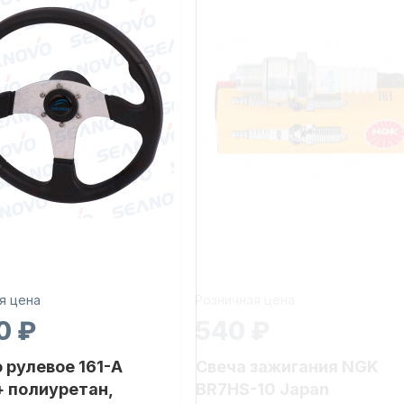
я цена
Розничная цена
0 ₽
540 ₽
 рулевое 161-A
Свеча зажигания NGK
 полиуретан,
BR7HS-10 Japan