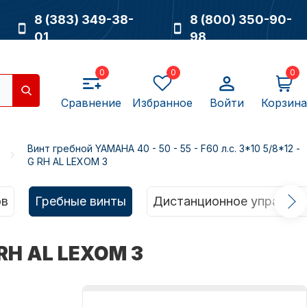
8 (383) 349-38-
8 (800) 350-90-
01
98
0
0
0
Сравнение
Избранное
Войти
Корзина
Винт гребной YAMAHA 40 - 50 - 55 - F60 л.с. 3*10 5/8*12 -
G RH AL LEXOM 3
Насосы
ов
Гребные винты
Дистанционное управлен
 RH AL LEXOM 3