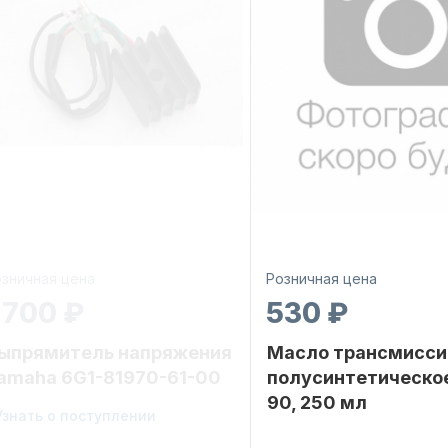
зничная цена
Розничная цена
 700 ₽
530 ₽
ыпрямитель напряжения
Масло трансмисси
amaha 6G1-81970-61-00
полусинтетическо
90, 250 мл
ренд
Узнать о поступлении
YAMARINE
Бренд
ртикул
6G1-81970-61Y