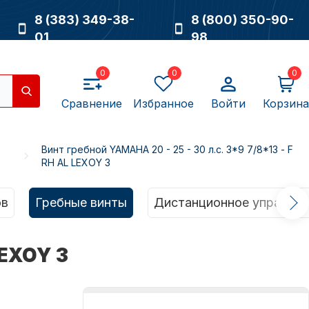
8 (383) 349-38-
8 (800) 350-90-
01
98
0
0
0
Сравнение
Избранное
Войти
Корзина
Винт гребной YAMAHA 20 - 25 - 30 л.с. 3*9 7/8*13 - F
RH AL LEXOY 3
Насосы
ов
Гребные винты
Дистанционное управлен
LEXOY 3