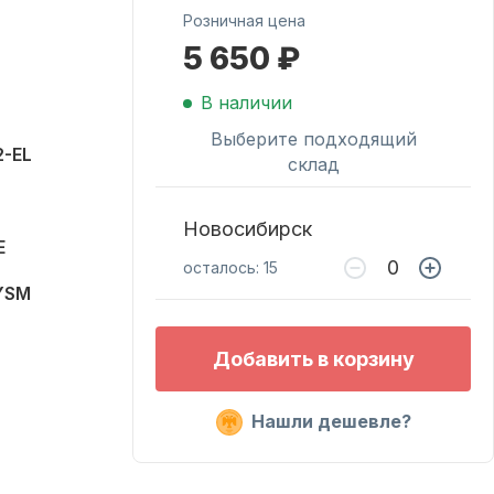
Розничная цена
5 650 ₽
Масла для лодочных
моторов
В наличии
Выберите подходящий
2-EL
склад
Новосибирск
E
осталось: 15
YSM
Подобрать запчасти
Добавить в корзину
для лодочных
моторов
Нашли дешевле?