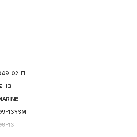
949-02-EL
9-13
MARINE
99-13YSM
99-13