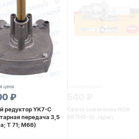
я цена
Розничная цена
00 ₽
540 ₽
й редуктор YK7-C
Свеча зажигания NGK
тарная передача 3,5
BR7HS-10 Japan
а; T 71; M66)
Бренд
NAUT-FLEX
Артикул
BR7