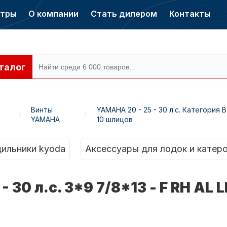
нтры
О компании
Стать дилером
Контакты
талог
Винты
YAMAHA 20 - 25 - 30 л.с. Категория B
YAMAHA
10 шлицов
ры CONDOR
Электромоторы
CONDOR
ильники kyoda
Аксессуары для лодок и катер
 30 л.с. 3*9 7/8*13 - F RH AL 