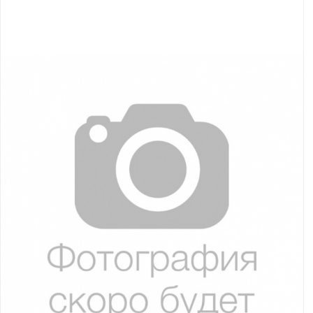
Якорно-швартовое
Запча
оборудование
Автохолодильник
Дист
KYODA
упра