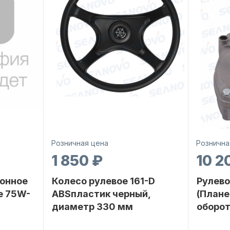
Розничная цена
Рознична
1 850 ₽
10 2
онное
Колесо рулевое 161-D
Рулево
е 75W-
ABSпластик черный,
(Плане
диаметр 330 мм
оборот
SEANOVO
Бренд
NAUT-FLEX
Бренд