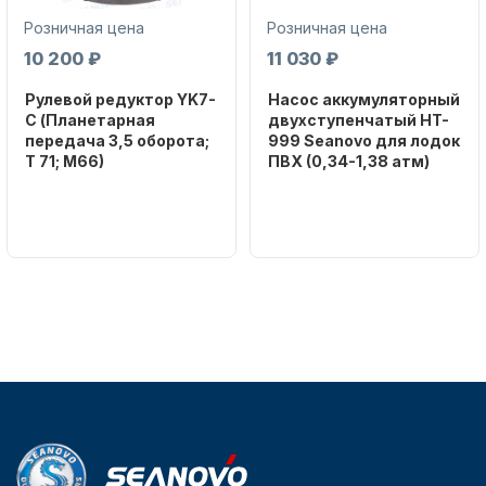
Розничная цена
Розничная цена
10 200 ₽
11 030 ₽
Рулевой редуктор YK7-
Насос аккумуляторный
C (Планетарная
двухступенчатый HT-
передача 3,5 оборота;
999 Seanovo для лодок
T 71; M66)
ПВХ (0,34-1,38 атм)
Бренд
Бренд
NAUT-FLEX
SEANOVO
Вес в
Вес в
упаковке
упаковке
2.65
3.04
Артикул
Артикул
YK7-C
HT-999 Seanovo
Уникальный
Длина
номер
дэйдвуда
YK7-C
0.285