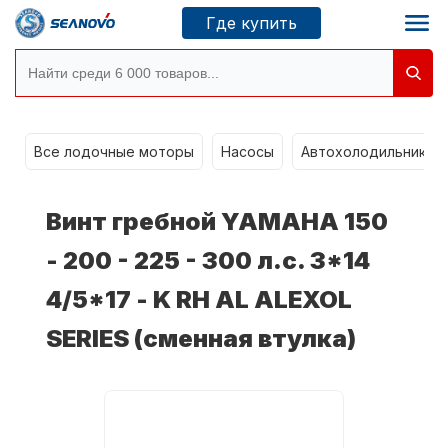
Где купить
Моторы SEANOVO
g
Все лодочные моторы
Насосы
Автохолодильники k
Новосибирск
Винт гребной YAMAHA 150
Где купить
- 200 - 225 - 300 л.с. 3*14
4/5*17 - K RH AL ALEXOL
Сервисные центры
Моторы CONDOR
SERIES (сменная втулка)
О компании