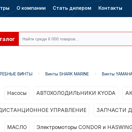
нтры
О компании
Стать дилером
Контакты
талог
ГРЕБНЫЕ ВИНТЫ
Винты SHARK MARINE
Винты YAMAH
ры CONDOR
Электромоторы
CONDOR
Насосы
АВТОХОЛОДИЛЬНИКИ KYODA
А
ДИСТАНЦИОННОЕ УПРАВЛЕНИЕ
ЗАПЧАСТИ Д
МАСЛО
Электромоторы CONDOR и HASWIN