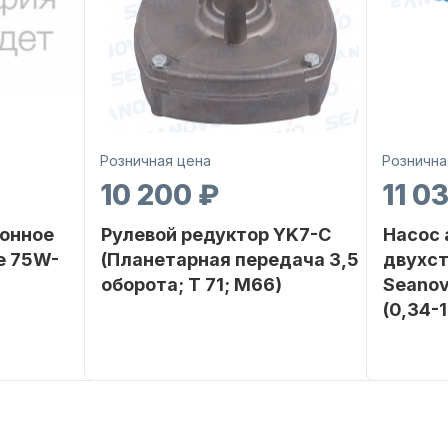
Розничная цена
Рознична
10 200 ₽
11 0
онное
Рулевой редуктор YK7-C
Насос
е 75W-
(Планетарная передача 3,5
двухс
оборота; T 71; M66)
Seanov
(0,34-
SEANOVO
Бренд
NAUT-FLEX
Бренд
POLUSINT
Вес в
2.65
упаковке
Вес в
упаковке
Артикул
YK7-C
Артикул
Уникальный
YK7-C