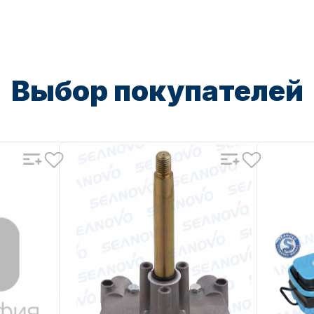
UN-200E145-19SM
UN-200E
Уникальный
ICAE-145-190L
Уникальн
номер
номер
Выбор покупателей