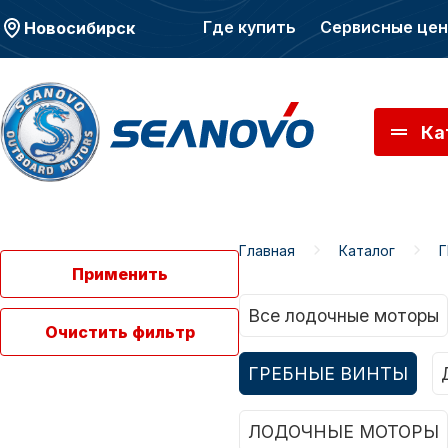
Где купить
Сервисные це
Новосибирск
Ка
Главная
Каталог
Моторы SEANOVO
Мото
Применить
Все лодочные моторы
Очистить фильтр
ГРЕБНЫЕ ВИНТЫ
ЛОДОЧНЫЕ МОТОРЫ