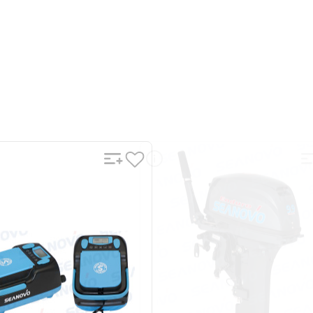
143-21SM
ый
UN-200E143-21