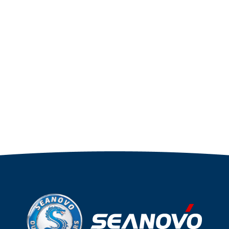
номер
Длина
дэйдвуд