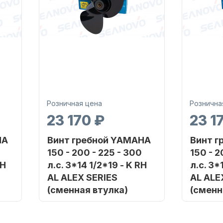
Розничная цена
Рознична
23 170 ₽
23 1
HA
Винт гребной YAMAHA
Винт г
150 - 200 - 225 - 300
150 - 2
RH
л.с. 3*14 1/2*19 - K RH
л.с. 3*
AL ALEX SERIES
AL ALE
(сменная втулка)
(сменн
RINE
Бренд
SHARK MARINE
Бренд
Артикул
Артикул