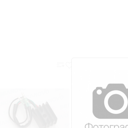
ICAE-148-17SMOL
Уникальный
номер
ICAE-148-17SMOL