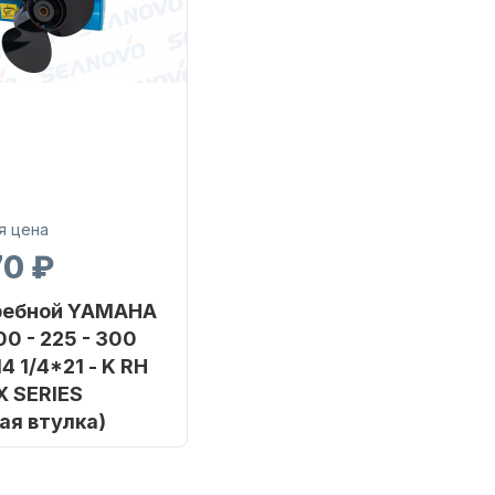
я цена
70 ₽
ребной YAMAHA
00 - 225 - 300
14 1/4*21 - K RH
X SERIES
ая втулка)
SHARK MARINE