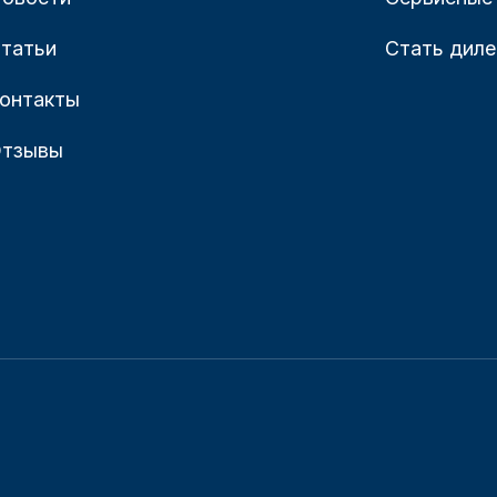
татьи
Стать дил
онтакты
тзывы