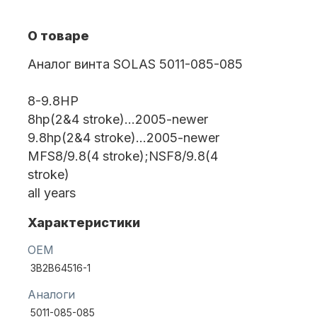
О товаре
Масла для лодочных моторов
Аналог винта SOLAS 5011-085-085
8-9.8HP
8hp(2&4 stroke)...2005-newer
9.8hp(2&4 stroke)...2005-newer
MFS8/9.8(4 stroke);NSF8/9.8(4
stroke)
Автохолодильник KYODA
all years
Характеристики
OEM
3B2B64516-1
Аналоги
Дистанционное управление
5011-085-085