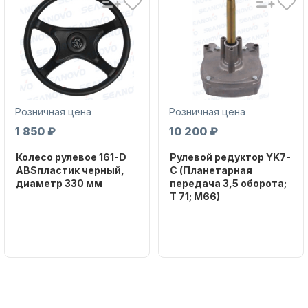
Розничная цена
Розничная цена
1 850 ₽
10 200 ₽
Колесо рулевое 161-D
Рулевой редуктор YK7-
ABSпластик черный,
C (Планетарная
диаметр 330 мм
передача 3,5 оборота;
T 71; M66)
Бренд
NAUT-FLEX
Бренд
NAUT-FLEX
Артикул
161-D
Вес в
упаковке
2.65
Артикул