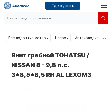
Где купить
Моторы SEANOVO
g
Все лодочные моторы
Насосы
Автохолодильники k
Новосибирск
Винт гребной TOHATSU /
Где купить
NISSAN 8 - 9,8 л.с.
3*8,5*8,5 RH AL LEXOM3
Сервисные центры
Моторы CONDOR
О компании