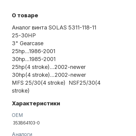
О товаре
Масла для лодочных моторов
Аналог винта SOLAS 5311-118-11
25-30HP
3" Gearcase
25hp…1986-2001
30hp…1985-2001
25hp(4 stroke)…2002-newer
30hp(4 stroke)…2002-newer
Автохолодильник KYODA
MFS 25/30(4 stroke) NSF25/30(4
stroke)
Характеристики
OEM
353B64103-0
Дистанционное управление
Аналоги