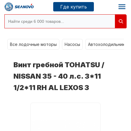
Где купить
Моторы SEANOVO
g
Все лодочные моторы
Насосы
Автохолодильники k
Новосибирск
Винт гребной TOHATSU /
Где купить
NISSAN 35 - 40 л.с. 3*11
1/2*11 RH AL LEXOS 3
Сервисные центры
Моторы CONDOR
О компании