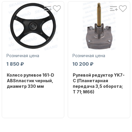
Розничная цена
Розничная цена
1 850 ₽
10 200 ₽
Колесо рулевое 161-D
Рулевой редуктор YK7-
ABSпластик черный,
C (Планетарная
диаметр 330 мм
передача 3,5 оборота;
T 71; M66)
Бренд
NAUT-FLEX
Бренд
NAUT-FLEX
Артикул
161-D
Вес в
упаковке
2.65