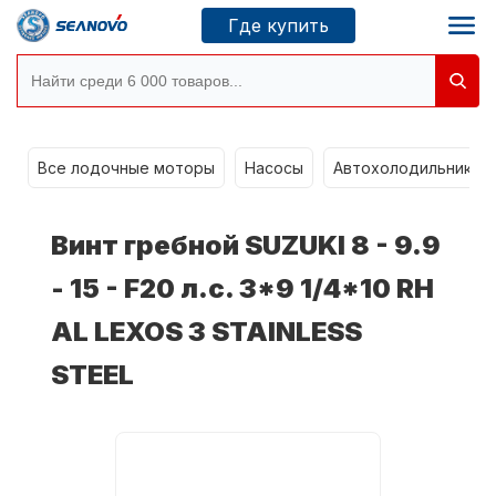
Где купить
Моторы SEANOVO
g
Все лодочные моторы
Насосы
Автохолодильники k
Новосибирск
Винт гребной SUZUKI 8 - 9.9
Где купить
- 15 - F20 л.с. 3*9 1/4*10 RH
AL LEXOS 3 STAINLESS
Сервисные центры
Моторы CONDOR
STEEL
О компании