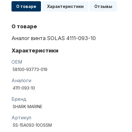
О товаре
Характеристики
Отзывы
Масла для лодочных моторов
О товаре
Аналог винта SOLAS 4111-093-10
Характеристики
OEM
58100-93773-019
Автохолодильник KYODA
Аналоги
4111-093-10
Бренд
SHARK MARINE
Артикул
SS-15A093-10OSSM
Дистанционное управление