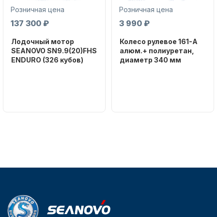
Розничная цена
Розничная цена
137 300 ₽
3 990 ₽
Лодочный мотор
Колесо рулевое 161-A
SEANOVO SN9.9(20)FHS
алюм.+ полиуретан,
ENDURO (326 кубов)
диаметр 340 мм
Бренд
Бренд
SEANOVO
NAUT-FLEX
Вес в
Артикул
упаковке
161-A
51
Тип
двигателя
Бензиновый
Мощность
мотора, л.с.
9,9