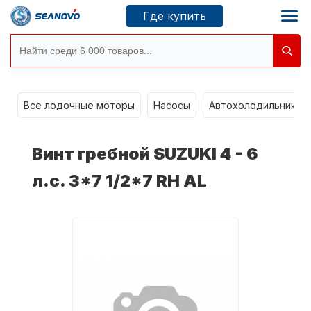
Где купить
Моторы SEANOVO
g
Все лодочные моторы
Насосы
Автохолодильники k
Новосибирск
Винт гребной SUZUKI 4 - 6
Где купить
л.с. 3*7 1/2*7 RH AL
Сервисные центры
Моторы CONDOR
О компании