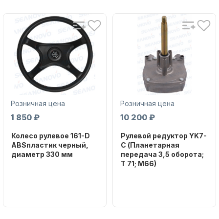
Аксессуары для лодок и
катеров
Розничная цена
Розничная цена
1 850 ₽
10 200 ₽
Колесо рулевое 161-D
Рулевой редуктор YK7-
ABSпластик черный,
C (Планетарная
диаметр 330 мм
передача 3,5 оборота;
T 71; M66)
Подобрать запчасти для
Бренд
лодочных моторов
NAUT-FLEX
Бренд
NAUT-FLEX
Артикул
161-D
Вес в
упаковке