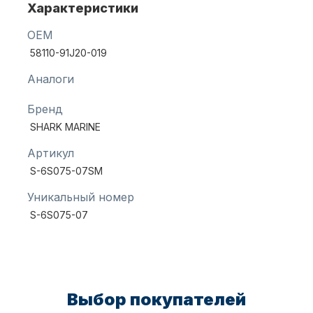
Характеристики
OEM
Масла для лодочных моторов
58110-91J20-019
Аналоги
Бренд
SHARK MARINE
Артикул
S-6S075-07SM
Автохолодильник KYODA
Уникальный номер
S-6S075-07
Выбор покупателей
Дистанционное управление