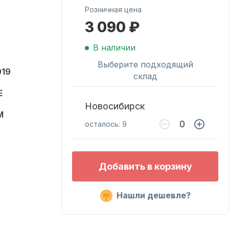
Розничная цена
3 090 ₽
Масла для лодочных
моторов
В наличии
Выберите подходящий
019
склад
E
Новосибирск
M
осталось: 9
Подобрать запчасти
Добавить в корзину
для лодочных
моторов
Нашли дешевле?