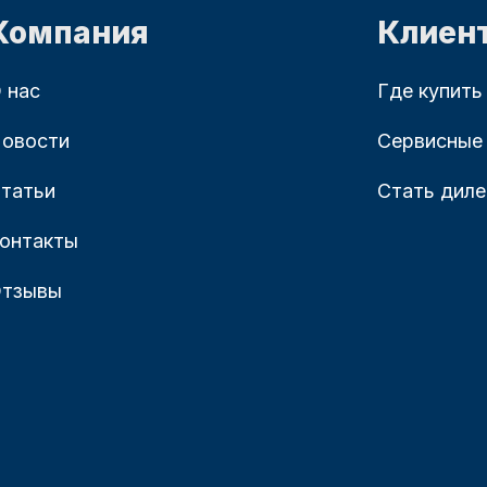
Компания
Клиен
 нас
Где купить
овости
Сервисные
татьи
Стать дил
онтакты
тзывы