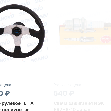
я цена
Розничная цена
0 ₽
540 ₽
 рулевое 161-A
Свеча зажигания NGK
 полиуретан,
BR7HS-10 Japan