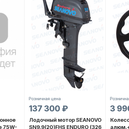
Розничная цена
Рознична
137 300 ₽
3 99
онное
Лодочный мотор SEANOVO
Колесо
е 75W-
SN9.9(20)FHS ENDURO (326
алюм.+