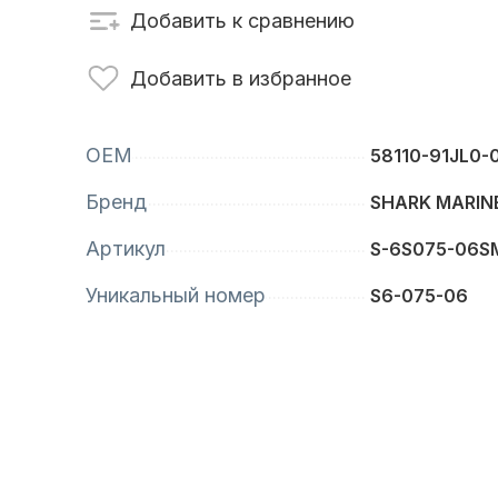
Добавить к сравнению
сти для ПЛМ
Винты
Добавить в избранное
OEM
58110-91JL0-
Бренд
SHARK MARIN
Артикул
S-6S075-06S
Уникальный номер
S6-075-06
анционное
Аксессуары для
вление
лодок и катеров