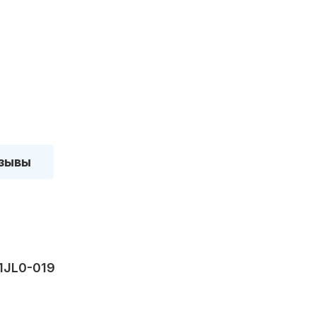
зывы
1JL0-019