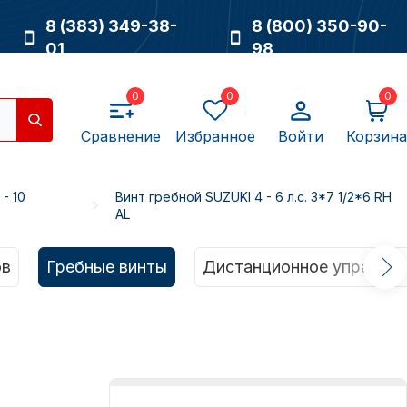
8 (383) 349-38-
8 (800) 350-90-
01
98
0
0
0
Сравнение
Избранное
Войти
Корзина
 - 10
Винт гребной SUZUKI 4 - 6 л.с. 3*7 1/2*6 RH
AL
Насосы
ов
Гребные винты
Дистанционное управлен