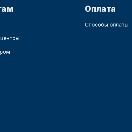
там
Оплата
Способы оплаты
 центры
ером