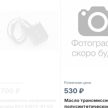
зничная цена
Розничная цена
 700 ₽
530 ₽
ыпрямитель напряжения
Масло трансмисси
amaha 6G1-81970-61-00
полусинтетическо