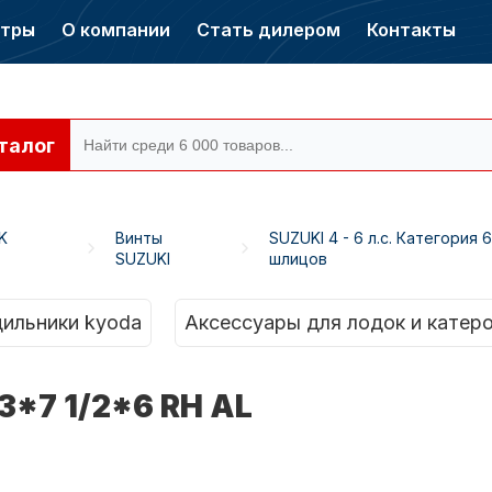
нтры
О компании
Стать дилером
Контакты
талог
K
Винты
SUZUKI 4 - 6 л.с. Категория 6
SUZUKI
шлицов
ры CONDOR
Электромоторы
CONDOR
ильники kyoda
Аксессуары для лодок и катер
 3*7 1/2*6 RH AL