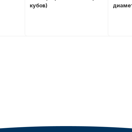
кубов)
диаме
SEANOVO
Бренд
SEANOVO
Бренд
POLUSINT
Вес в
51
Артикул
упаковке
Тип
Бензиновый
двигателя
Мощность
9,9
мотора, л.с.