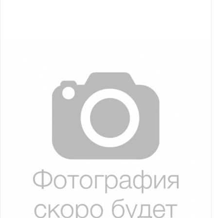
Якорно-швартовое
Запча
оборудование
Автохолодильник
Дист
KYODA
упра