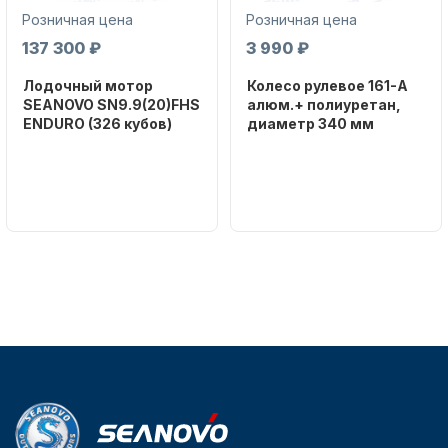
Розничная цена
Розничная цена
137 300 ₽
3 990 ₽
Лодочный мотор
Колесо рулевое 161-A
SEANOVO SN9.9(20)FHS
алюм.+ полиуретан,
ENDURO (326 кубов)
диаметр 340 мм
Бренд
Бренд
SEANOVO
NAUT-FLEX
Вес в
Артикул
упаковке
161-A
51
Тип
двигателя
Бензиновый
Мощность
мотора, л.с.
9,9