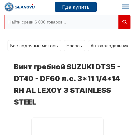
Где купить
Моторы SEANOVO
g
Все лодочные моторы
Насосы
Автохолодильники k
Новосибирск
Винт гребной SUZUKI DT35 -
Где купить
DT40 - DF60 л.с. 3*11 1/4*14
RH AL LEXOY 3 STAINLESS
Сервисные центры
Моторы CONDOR
STEEL
О компании