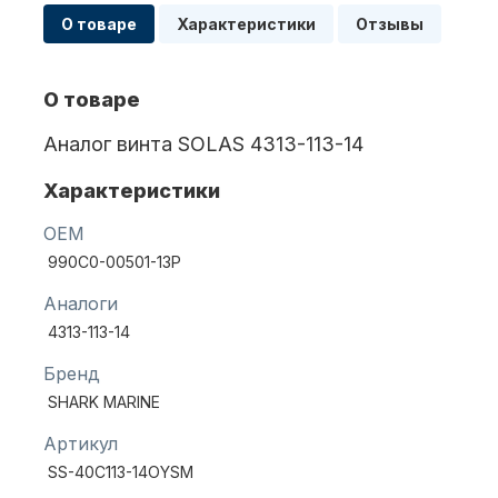
О товаре
Характеристики
Отзывы
Масла для лодочных моторов
О товаре
Аналог винта SOLAS 4313-113-14
Характеристики
OEM
990C0-00501-13P
Автохолодильник KYODA
Аналоги
4313-113-14
Бренд
SHARK MARINE
Артикул
SS-40C113-14OYSM
Дистанционное управление