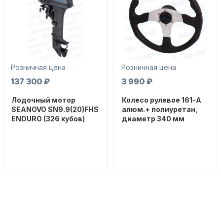
Розничная цена
Розничная цена
137 300 ₽
3 990 ₽
Лодочный мотор
Колесо рулевое 161-A
SEANOVO SN9.9(20)FHS
алюм.+ полиуретан,
ENDURO (326 кубов)
диаметр 340 мм
Бренд
Бренд
SEANOVO
NAUT-FLEX
Вес в
Артикул
упаковке
161-A
51
Тип
двигателя
Бензиновый