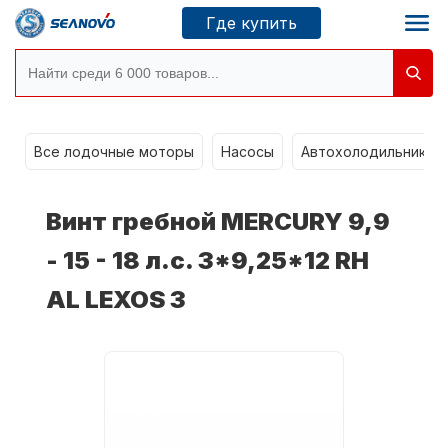
Где купить
Моторы SEANOVO
g
Все лодочные моторы
Насосы
Автохолодильники k
Новосибирск
Винт гребной MERCURY 9,9
Где купить
- 15 - 18 л.с. 3*9,25*12 RH
AL LEXOS 3
Сервисные центры
Моторы CONDOR
О компании