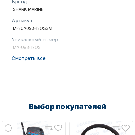
Бренд
SHARK MARINE
Артикул
M-20A093-12OSSM
Уникальный номер
MA-093-12OS
Аксессуары для лодок и
катеров
Смотреть все
Подобрать запчасти для
Выбор покупателей
лодочных моторов