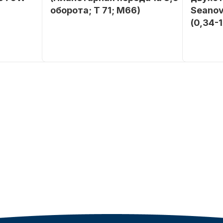
оборота; T 71; M66)
Seanov
(0,34-
SEANOVO
Бренд
NAUT-FLEX
Бренд
POLUSINT
Вес в
2.65
упаковке
Вес в
упаковке
Артикул
YK7-C
Артикул
Уникальный
YK7-C
номер
Длина
дэйдвуд