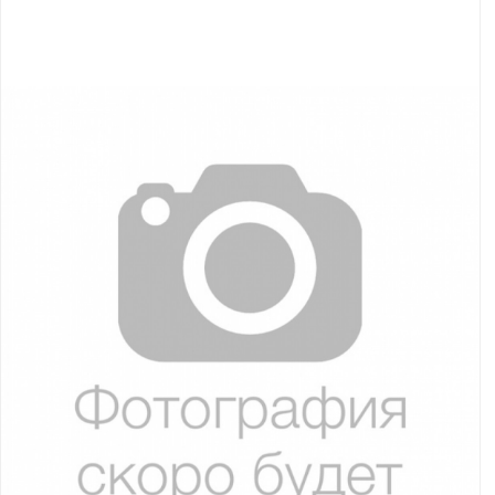
Якорно-швартовое
Запча
оборудование
Автохолодильник
Дист
KYODA
упра