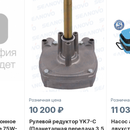
Розничная цена
Рознична
10 200 ₽
11 0
онное
Рулевой редуктор YK7-C
Насос
е 75W-
(Планетарная передача 3,5
двухс