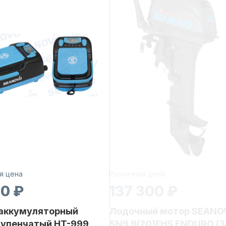
я цена
Розничная цена
30 ₽
137 300 ₽
 аккумуляторный
Лодочный мотор SEANO
тупенчатый HT-999
SN9.9(20)FHS ENDURO (3