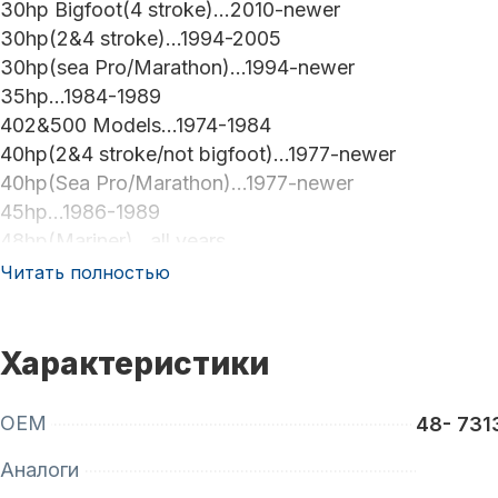
30hp Bigfoot(4 stroke)...2010-newer
30hp(2&4 stroke)...1994-2005
30hp(sea Pro/Marathon)...1994-newer
35hp...1984-1989
402&500 Models...1974-1984
40hp(2&4 stroke/not bigfoot)...1977-newer
40hp(Sea Pro/Marathon)...1977-newer
45hp...1986-1989
48hp(Mariner)...all years
50hp(2&4 stroke/not bigfoot)...1977-newer
Читать полностью
55hp(Mercury/Sea Pro/Marathon)...1995-newer
60hp(4 stroke)(not bigfoot or Sea Pro/Marathon)...1
60hp(2 stroke)...1978-newer
Характеристики
70hp(Model 700)...1983
Force40/50hp...1995-1998
OEM
48- 73
70hp...1991-1995
Аналоги
75hp...1996-1998