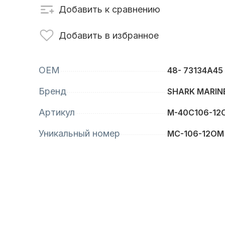
Добавить к сравнению
сти для ПЛМ
Винты
Добавить в избранное
OEM
48- 73134A45
Бренд
SHARK MARIN
Артикул
M-40C106-1
Уникальный номер
MC-106-12OM
анционное
Аксессуары для
вление
лодок и катеров