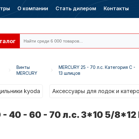
нтры
О компании
Стать дилером
Контакты
талог
Винты
MERCURY 25 - 70 л.с. Категория C -
MERCURY
13 шлицов
ры CONDOR
Электромоторы
CONDOR
ильники kyoda
Аксессуары для лодок и катер
- 40 - 60 - 70 л.с. 3*10 5/8*1