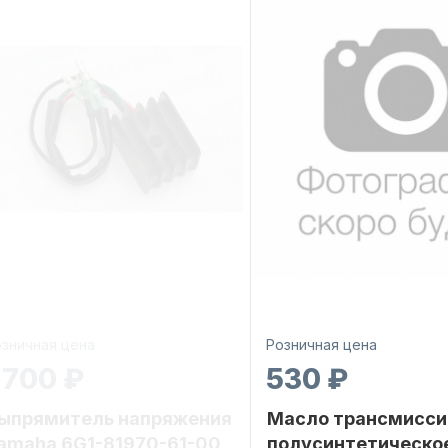
зничная цена
Розничная цена
 700 ₽
530 ₽
ыпрямитель напряжения
Масло трансмисси
amaha 6G1-81970-61-00
полусинтетическо