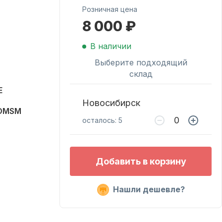
Розничная цена
8 000 ₽
Масла для лодочных
моторов
В наличии
Выберите подходящий
склад
E
Новосибирск
2OMSM
осталось: 5
Подобрать запчасти
Добавить в корзину
для лодочных
моторов
Нашли дешевле?