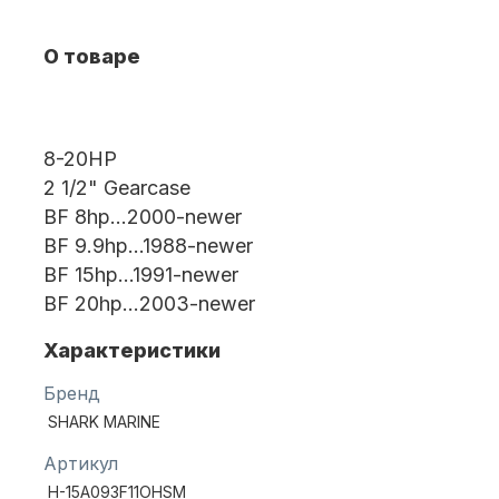
О товаре
Масла для лодочных моторов
8-20HP
2 1/2" Gearcase
BF 8hp…2000-newer
BF 9.9hp…1988-newer
BF 15hp…1991-newer
Автохолодильник KYODA
BF 20hp…2003-newer
Характеристики
Бренд
SHARK MARINE
Артикул
Дистанционное управление
H-15A093F11OHSM