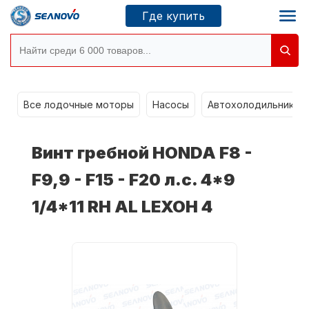
Где купить
Моторы SEANOVO
g
Все лодочные моторы
Насосы
Автохолодильники k
Новосибирск
Винт гребной HONDA F8 -
Где купить
F9,9 - F15 - F20 л.с. 4*9
1/4*11 RH AL LEXOH 4
Сервисные центры
Моторы CONDOR
О компании