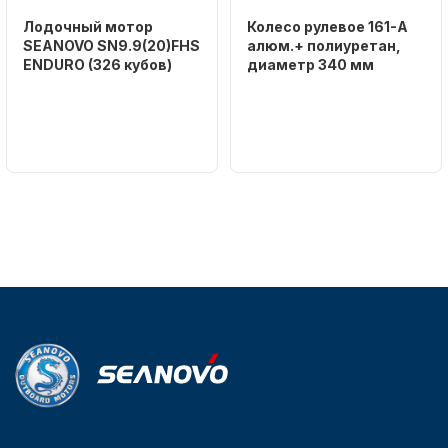
Лодочный мотор
Колесо рулевое 161-A
SEANOVO SN9.9(20)FHS
алюм.+ полиуретан,
ENDURO (326 кубов)
диаметр 340 мм
Бренд
Бренд
SEANOVO
NAUT-FLEX
Вес в
Артикул
упаковке
161-A
51
Тип
двигателя
Бензиновый
Мощность
мотора, л.с.
9,9