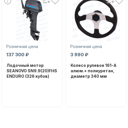
Розничная цена
Розничная цена
137 300 ₽
3 990 ₽
Лодочный мотор
Колесо рулевое 161-A
SEANOVO SN9.9(20)FHS
алюм.+ полиуретан,
ENDURO (326 кубов)
диаметр 340 мм
Бренд
Бренд
SEANOVO
NAUT-FLEX
Вес в
Артикул
упаковке
161-A
51
Тип
двигателя