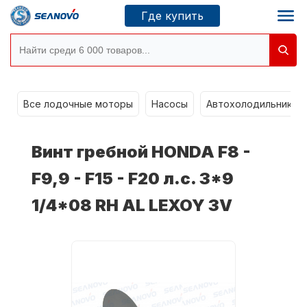
Где купить
Моторы SEANOVO
g
Все лодочные моторы
Насосы
Автохолодильники k
Новосибирск
Винт гребной HONDA F8 -
Где купить
F9,9 - F15 - F20 л.с. 3*9
1/4*08 RH AL LEXOY 3V
Сервисные центры
Моторы CONDOR
О компании