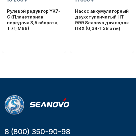
Рулевой редуктор YK7-
Насос аккумуляторный
C (Планетарная
двухступенчатый HT-
передача 3,5 оборота;
999 Seanovo для лодок
T 71; M66)
ПВХ (0,34-1,38 атм)
Бренд
Бренд
NAUT-FLEX
SEANOVO
Вес в
Вес в
упаковке
упаковке
2.65
3.04
Артикул
Артикул
YK7-C
HT-999 Seanovo
Уникальный
Длина
номер
дэйдвуда
YK7-C
0.285
8 (800) 350-90-98