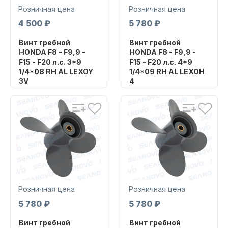
Розничная цена
Розничная цена
4 500 ₽
5 780 ₽
Масла для лодочных моторов
Винт гребной
Винт гребной
HONDA F8 - F9,9 -
HONDA F8 - F9,9 -
F15 - F20 л.с. 3*9
F15 - F20 л.с. 4*9
1/4*08 RH AL LEXOY
1/4*09 RH AL LEXOH
3V
4
Бренд
Бренд
SHARK MARINE
SHARK MARINE
Артикул
Артикул
Автохолодильник KYODA
H-15A093-08YVSM
H-15A093F09OHSM
Уникальный
Уникальный
номер
номер
HA-093-08YV
HA-093F09OH
Розничная цена
Розничная цена
5 780 ₽
5 780 ₽
Дистанционное управление
Винт гребной
Винт гребной