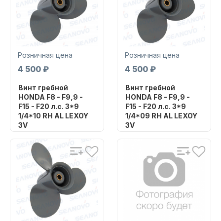
Уникальный
Уникальный
номер
номер
HA-093-11YV
HA-093-12YV
Розничная цена
Розничная цена
4 500 ₽
4 500 ₽
Запчасти для ПЛМ
Винт гребной
Винт гребной
HONDA F8 - F9,9 -
HONDA F8 - F9,9 -
F15 - F20 л.с. 3*9
F15 - F20 л.с. 3*9
1/4*10 RH AL LEXOY
1/4*09 RH AL LEXOY
3V
3V
Бренд
Бренд
SHARK MARINE
SHARK MARINE
Артикул
Артикул
Винты
H-15A093-10YVSM
H-15A093-09YVSM
Уникальный
Уникальный
номер
номер
HA-093-10YV
HA-093-09YV