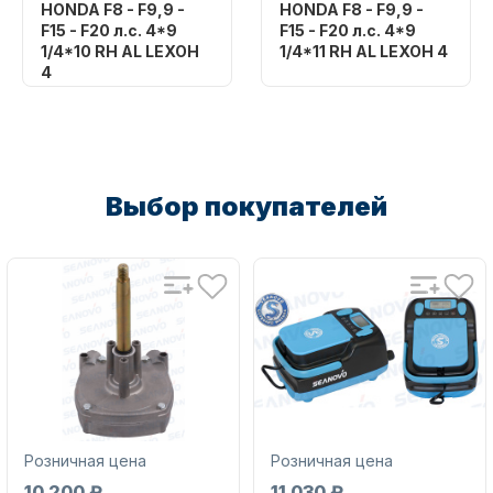
HONDA F8 - F9,9 -
HONDA F8 - F9,9 -
F15 - F20 л.с. 4*9
F15 - F20 л.с. 4*9
1/4*10 RH AL LEXOH
1/4*11 RH AL LEXOH 4
4
Бренд
SHARK MARINE
Бренд
SHARK MARINE
Артикул
H-15A093F11OHSM
Артикул
H-15A093F10OHSM
Аксессуары для лодок и
Уникальный
катеров
Выбор покупателей
номер
Уникальный
HA-093F11OH
номер
HA-093F10OH
Подобрать запчасти для
лодочных моторов
Розничная цена
Розничная цена
10 200 ₽
11 030 ₽