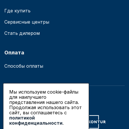
Где купить
Сервисные центры
Стать дилером
Оплата
Способы оплаты
Мы используем cookie-файлы
для наилучшего
© 2019 - 2026 ООО «Сианово»
представления нашего сайта.
Политика конфиденциальности
Продолжая использовать этот
сайт, вы соглашаетесь c
политикой
Разработка сайтов в Новосибирске
конфиденциальности
.
Продвижение сайтов