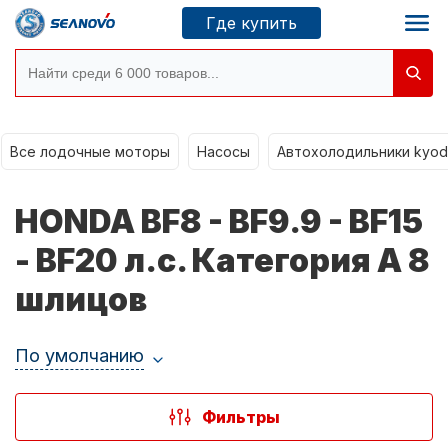
Где купить
Все лодочные моторы
Моторы SEANOVO
Насосы
Автохолодильники kyod
Новосибирск
HONDA BF8 - BF9.9 - BF15
Где купить
- BF20 л.с. Категория A 8
шлицов
Сервисные центры
Моторы CONDOR
По умолчанию
О компании
Фильтры