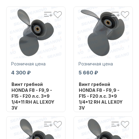
Стать дилером
Электромоторы CONDOR
Контакты
Розничная цена
Розничная цена
4 300 ₽
5 660 ₽
8 (383) 349-38-01
Насосы
Винт гребной
Винт гребной
8 (800) 350-90-98
HONDA F8 - F9,9 -
HONDA F8 - F9,9 -
F15 - F20 л.с. 3*9
F15 - F20 л.с. 3*9
1/4*11 RH AL LEXOY
1/4*12 RH AL LEXOY
Написать нам
3V
3V
Бренд
Бренд
SHARK MARINE
SHARK MARINE
Артикул
Артикул
Якорно-швартовое
H-15A093-11SM
H-15A093-12YVSM
оборудование