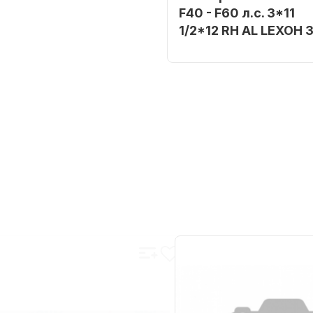
F40 - F60 л.с. 3*11
1/2*12 RH AL LEXOH 
Бренд
SHARK MA
Артикул
613R-C-11512-OHSM
Уникальный
номер
613R-C-11512-OH