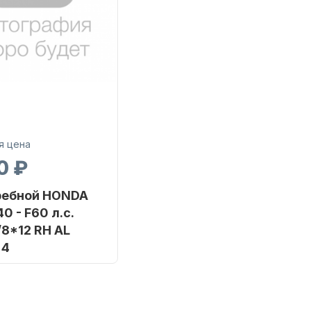
я цена
0 ₽
ребной HONDA
40 - F60 л.с.
/8*12 RH AL
 4
SHARK MARINE
06F12OMSM