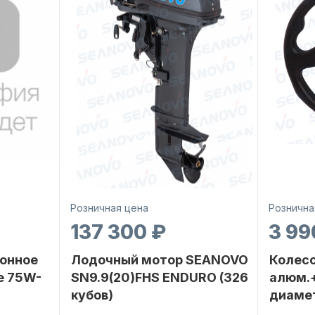
Розничная цена
Рознична
137 300 ₽
3 99
онное
Лодочный мотор SEANOVO
Колесо
е 75W-
SN9.9(20)FHS ENDURO (326
алюм.+
кубов)
диаме