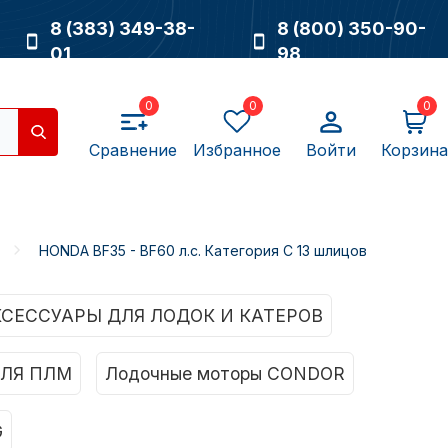
8 (383) 349-38-
8 (800) 350-90-
01
98
0
0
0
Сравнение
Избранное
Войти
Корзина
HONDA BF35 - BF60 л.с. Категория C 13 шлицов
Насосы
КСЕССУАРЫ ДЛЯ ЛОДОК И КАТЕРОВ
ЛЯ ПЛМ
Лодочные моторы CONDOR
G