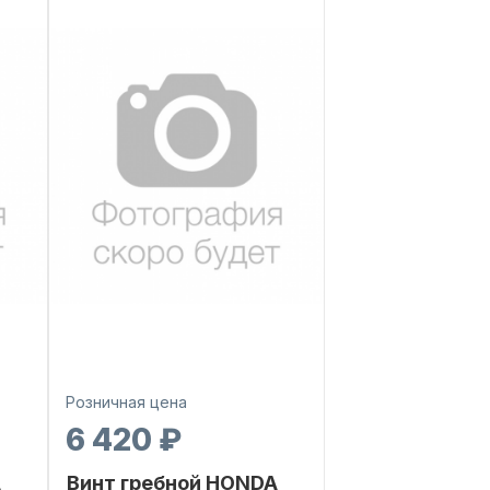
номер
3OM
Уникальн
613R-C-11313-OH
номер
Розничная цена
6 420 ₽
A
Винт гребной HONDA