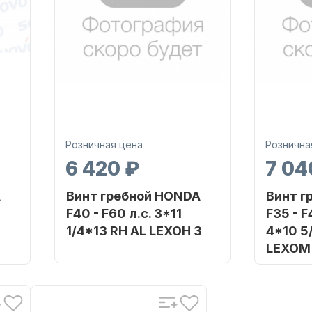
Розничная цена
Рознична
6 420 ₽
7 04
A
Винт гребной HONDA
Винт г
F40 - F60 л.с. 3*11
F35 - F
1/4*13 RH AL LEXOH 3
4*10 5
LEXOM
Бренд
SHARK MARINE
RINE
Бренд
Артикул
613R-C-11313-OHSM
Артикул
H-40C-1
Уникальный