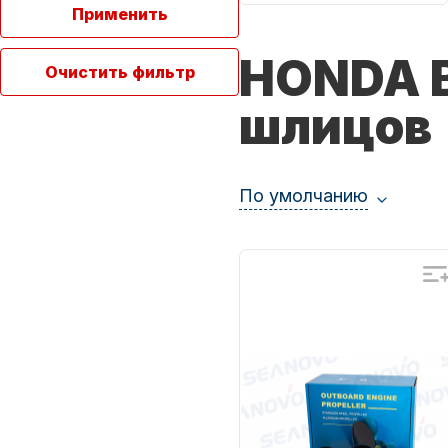
Применить
Якорно-швартовое
Запча
HONDA BF
Очистить фильтр
оборудование
шлицов
По умолчанию
Автохолодильник
Дист
KYODA
упра