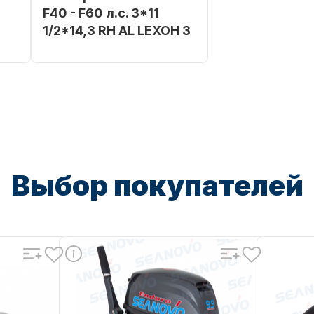
F40 - F60 л.с. 3*11
3
1/2*14,3 RH AL LEXOH 3
RINE
Бренд
SHARK MARINE
Артикул
613R-C-11514-OHSM
Уникальный
номер
613R-C-11514-OH
Выбор покупателей