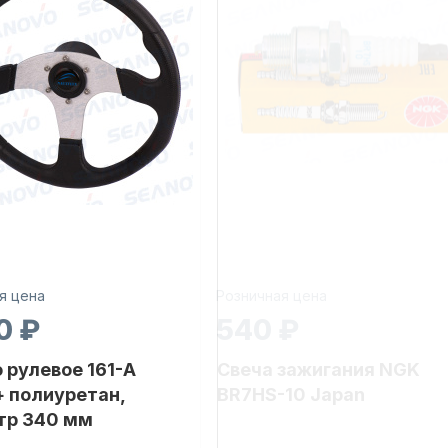
я цена
Розничная цена
0 ₽
540 ₽
 рулевое 161-A
Свеча зажигания NGK
 полиуретан,
BR7HS-10 Japan
тр 340 мм
Бренд