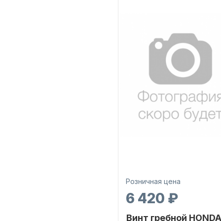
Уникальный
HC-104F1
номер
Розничная цена
6 420 ₽
Винт гребной HOND