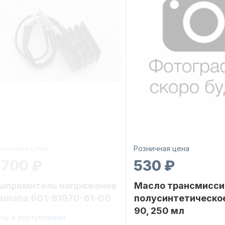
зничная цена
Розничная цена
 700 ₽
530 ₽
ыпрямитель напряжения
Масло трансмисси
amaha 6G1-81970-61-00
полусинтетическо
90, 250 мл
ать о поступлении
ренд
YAMARINE