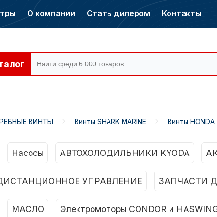
нтры
О компании
Стать дилером
Контакты
талог
ГРЕБНЫЕ ВИНТЫ
Винты SHARK MARINE
Винты HONDA
ры CONDOR
Электромоторы
CONDOR
Насосы
АВТОХОЛОДИЛЬНИКИ KYODA
А
ДИСТАНЦИОННОЕ УПРАВЛЕНИЕ
ЗАПЧАСТИ Д
МАСЛО
Электромоторы CONDOR и HASWIN