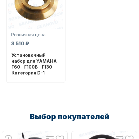
Розничная цена
3 510 ₽
Запчасти для ПЛМ
Установочный
набор для YAMAHA
F60 - F100B - F130
Категория D-1
Бренд
SHARK MARINE
Артикул
YD-1-HK-SM
Винты
Уникальный
Выбор покупателей
номер
YD-1-HK