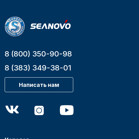
Бензиновый
Мощность
мотора, л.с.
9,9
Аксессуары для лодок и
8 (800) 350-90-98
катеров
8 (383) 349-38-01
Написать нам
Подобрать запчасти для
лодочных моторов