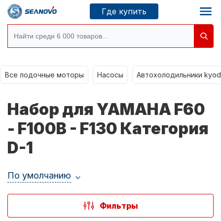
Где купить
Все лодочные моторы
Моторы SEANOVO
Насосы
Автохолодильники kyod
Новосибирск
Набор для YAMAHA F60
Где купить
- F100B - F130 Категория
D-1
Сервисные центры
Моторы CONDOR
По умолчанию
О компании
Фильтры