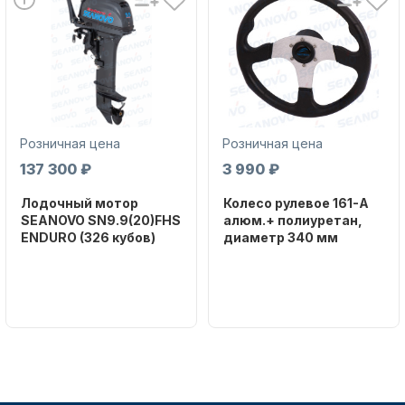
Масла для лодочных моторов
Розничная цена
Розничная цена
137 300 ₽
3 990 ₽
Лодочный мотор
Колесо рулевое 161-A
SEANOVO SN9.9(20)FHS
алюм.+ полиуретан,
Автохолодильник KYODA
ENDURO (326 кубов)
диаметр 340 мм
Бренд
Бренд
SEANOVO
NAUT-FLEX
Вес в
Артикул
упаковке
161-A
51
Тип
Дистанционное управление
двигателя