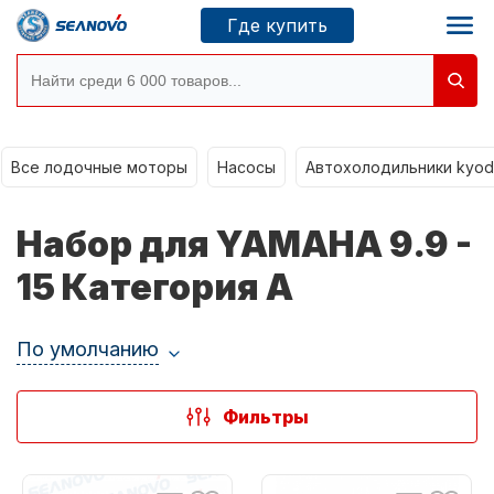
Где купить
Все лодочные моторы
Моторы SEANOVO
Насосы
Автохолодильники kyod
Новосибирск
Набор для YAMAHA 9.9 -
Где купить
15 Категория A
По умолчанию
Сервисные центры
Моторы CONDOR
Фильтры
О компании