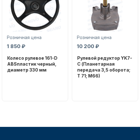
Масла для лодочных моторов
Розничная цена
Розничная цена
1 850 ₽
10 200 ₽
Колесо рулевое 161-D
Рулевой редуктор YK7-
ABSпластик черный,
C (Планетарная
диаметр 330 мм
передача 3,5 оборота;
T 71; M66)
Автохолодильник KYODA
Бренд
NAUT-FLEX
Бренд
NAUT-FLEX
Артикул
161-D
Вес в
упаковке
2.65
Артикул
YK7-C
Дистанционное управление
Уникальный