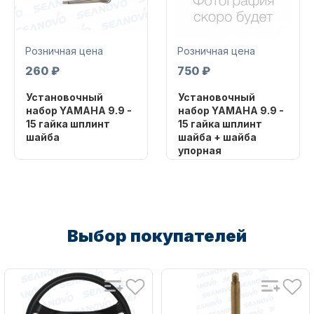
Розничная цена
Розничная цена
260 ₽
750 ₽
Установочный
Установочный
Запчасти для ПЛМ
набор YAMAHA 9.9 -
набор YAMAHA 9.9 -
15 гайка шплинт
15 гайка шплинт
шайба
шайба + шайба
упорная
Бренд
PROPELLER W
Бренд
PROPELLER W
Артикул
91490-30020-00
Артикул
6E7-45987-01-00
Уникальный
Выбор покупателей
Винты
номер
YA-HK