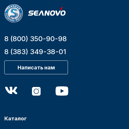
номер
YK7-C
8 (800) 350-90-98
Аксессуары для лодок и
8 (383) 349-38-01
катеров
Написать нам
Подобрать запчасти для
лодочных моторов
Каталог